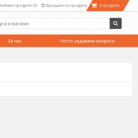
Любими продукти
(0)
Връщане на продукти
0 продукти
За нас
Често задавани въпроси