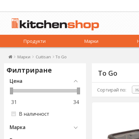
Продукти
Марки
Марки
Cuitisan
To Go
Филтриране
To Go
Цена
Сортирай по:
31
34
В наличност
Марка