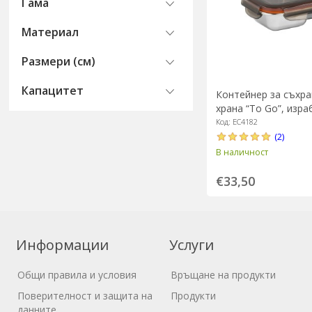
Гама
Материал
Размери (см)
Капацитет
Контейнер за съхра
храна “To Go”, изра
неръждаема стомана
Код: EC4182
Cuitisan
(2)
В наличност
€33,50
Информации
Услуги
Общи правила и условия
Връщане на продукти
Поверителност и защита на
Продукти
данните