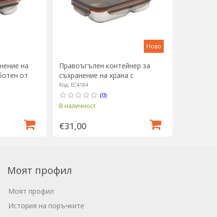
Ново
нение на
Правоъгълен контейнер за
ботен от
съхранение на храна с
, 700 мл -
отделения, неръждаема
Код: EC4184
стомана, 1000 мл, "To go" -
(0)
Cuitisan
В наличност
€31,00
Моят профил
Моят профил
История на поръчките