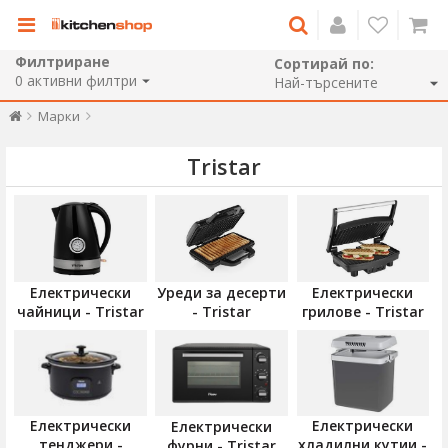
Филтриране
Сортирай по:
0
активни филтри
Марки
Tristar
Електрически
Уреди за десерти
Електрически
чайници - Tristar
- Tristar
грилове - Tristar
Електрически
Електрически
Електрически
тенджери -
хладилни кутии -
фурни - Tristar