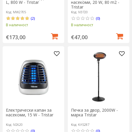
L, 800 W - Tristar
насекоми, 20 W, 80 m2 -
Tristar
Код: MW2705
Код: IV3720
(2)
(0)
В наличност
В наличност
€173,00
€47,00
Електрически капан за
Печка за двор, 2000W -
насекоми, 15 W - Tristar
марка Tristar
Код: IV2620
Код: KA5287
(0)
(0)