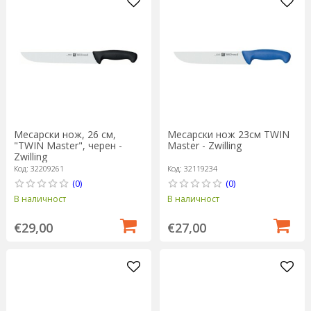
Месарски нож, 26 см,
Месарски нож 23см TWIN
"TWIN Master", черен -
Master - Zwilling
Zwilling
Код: 32209261
Код: 32119234
(0)
(0)
В наличност
В наличност
€29,00
€27,00