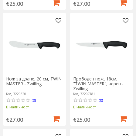
€25,00
€27,00
Нож за дране, 20 см, TWIN
Прободен нож, 18см,
MASTER - Zwilling
"TWIN MASTER", черен -
Zwilling
Код: 32206201
Код: 32207181
(0)
(0)
В наличност
В наличност
€27,00
€25,00