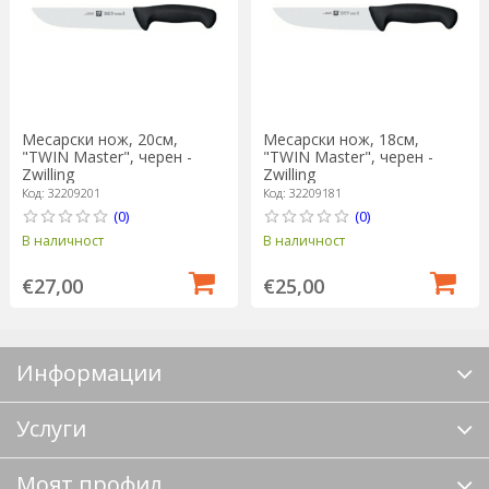
Месарски нож, 20см,
Месарски нож, 18см,
"TWIN Master", черен -
"TWIN Master", черен -
Zwilling
Zwilling
Код: 32209201
Код: 32209181
(0)
(0)
В наличност
В наличност
€27,00
€25,00
Информации
Услуги
Моят профил