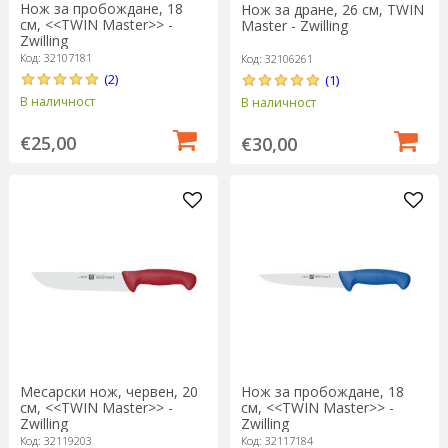
Нож за пробождане, 18
Нож за дране, 26 см, TWIN
см, <<TWIN Master>> -
Master - Zwilling
Zwilling
Код: 32107181
Код: 32106261
(2)
(1)
В наличност
В наличност
€25,00
€30,00
Месарски нож, червен, 20
Нож за пробождане, 18
см, <<TWIN Master>> -
см, <<TWIN Master>> -
Zwilling
Zwilling
Код: 32119203
Код: 32117184