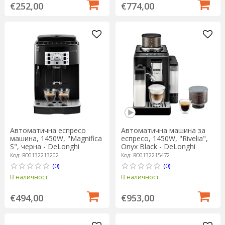
€252,00
€774,00
Автоматична еспресо
Автоматична машина за
машина, 1450W, "Magnifica
еспресо, 1450W, "Rivelia",
S", черна - DeLonghi
Onyx Black - DeLonghi
Код: RO0132213202
Код: RO0132215472
(0)
(0)
В наличност
В наличност
€494,00
€953,00