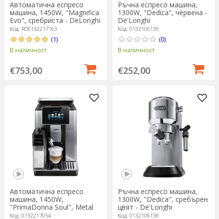
Автоматична еспресо
Ръчна еспресо машина,
машина, 1450W, "Magnifica
1300W, "Dedica", червена -
Evo", сребриста - DeLonghi
De'Longhi
Код: RO0132217163
Код: 0132106139
(1)
(0)
В наличност
В наличност
€753,00
€252,00
Автоматична еспресо
Ръчна еспресо машина,
машина, 1450W,
1300W, "Dedica", сребърен
"PrimaDonna Soul", Metal
цвят - De'Longhi
Black - DeLonghi
Код: 0132217054
Код: 0132106138