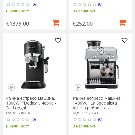
(0)
(0)
В наличност
В наличност
€1879,00
€252,00
Ръчна еспресо машина,
Ръчна еспресо машина,
1300W, "Dedica", черна -
1400W, "La Specialista
De'Longhi
Arte", сребриста -
DeLonghi
Код: 0132106140
Код: 0132126043
(0)
(0)
В наличност
В наличност