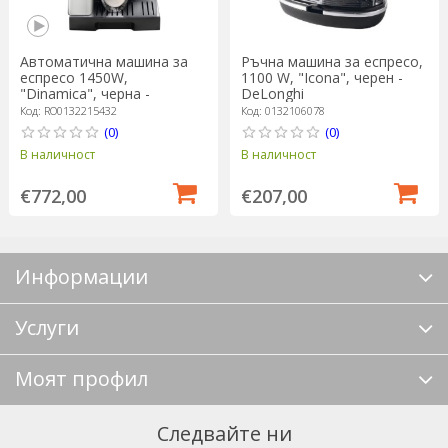
Автоматична машина за
Ръчна машина за еспресо,
еспресо 1450W,
1100 W, "Icona", черен -
"Dinamica", черна -
DeLonghi
DeLonghi
Код: RO0132215432
Код: 0132106078
(0)
(0)
В наличност
В наличност
€772,00
€207,00
Информации
Услуги
Моят профил
Следвайте ни