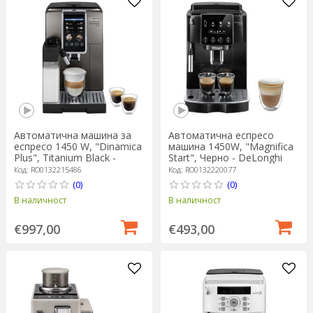
Автоматична машина за
Автоматична еспресо
еспресо 1450 W, "Dinamica
машина 1450W, "Magnifica
Plus", Titanium Black -
Start", Черно - DeLonghi
DeLonghi
Код: RO0132215486
Код: RO0132220077
(0)
(0)
В наличност
В наличност
€997,00
€493,00