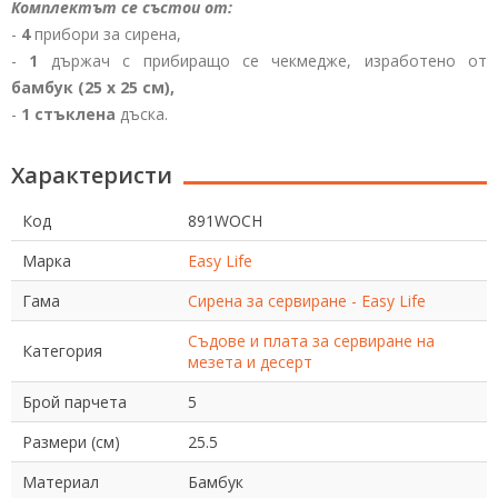
Комплектът се състои от:
-
4
прибори за сирена,
-
1
държач с прибиращо се чекмедже, изработено от
бамбук
(25 х 25 см),
-
1
стъклена
дъска.
Характеристи
Код
891WOCH
Марка
Easy Life
Гама
Сирена за сервиране - Easy Life
Съдове и плата за сервиране на
Категория
мезета и десерт
Брой парчета
5
Размери (см)
25.5
Материал
Бамбук