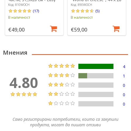
Life
см - Easy Life
Код: 810WOCH
Код: 890WOCH
(17)
(5)
В наличност
В наличност
€49,00
€59,00
Мнения
4
4.80
1
0
0
0
Само регистрирани потребители, които са закупили
продукта, могат да пишат отзиви