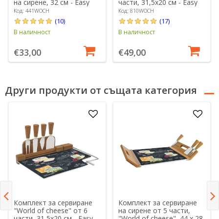
на сирене, 32 см - Easy
части, 31,5x20 см - Easy
Life
Life
Код: 441WOCH
Код: 810WOCH
(10)
(17)
В наличност
В наличност
€33,00
€49,00
Други продукти от същата категория
Комплект за сервиране
Комплект за сервиране
"World of cheese" от 6
на сирене от 5 части,
части, 31,5x20 см - Easy
"World of cheese", 44 x 28