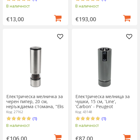
В наличност
В наличност
€13,00
€193,00
Електрическа мелничка за
Електрическа мелница за
черен пипер, 20 см,
чушки, 15 см, 'Line',
неръждаема стомана, "Elis
'Carbon' - Peugeot
U'Select" – Peugeot
Код: 27162
Код: 43148
(1)
(1)
В наличност
В наличност
€106,00
€87,00