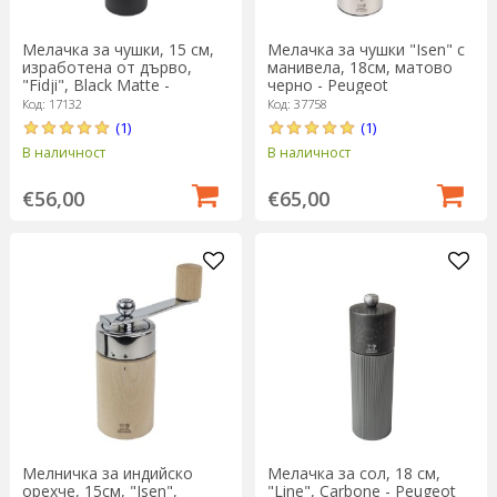
Мелачка за чушки, 15 см,
Мелачка за чушки "Isen" с
изработена от дърво,
манивела, 18см, матово
"Fidji", Black Matte -
черно - Peugeot
Peugeot
Код: 17132
Код: 37758
(1)
(1)
В наличност
В наличност
€56,00
€65,00
Мелничка за индийско
Мелачка за сол, 18 см,
орехче, 15см, "Isen",
"Line", Carbone - Peugeot