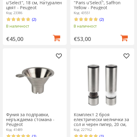
u'Select", 18 см, Натурален
"Paris u'Select", Saffron
цвят - Peugeot
Yellow - Peugeot
Код: 23386
Код: 43551
(2)
(2)
В наличност
В наличност
€45,00
€53,00
Фуния за подправки,
Комплект 2 броя
неръждаема стомана -
електрически мелнички за
Peugeot
сол и черен пипер, 20 см,
"Elis" - Peugeot
Код: 41489
Код: 227162
(1)
(1)