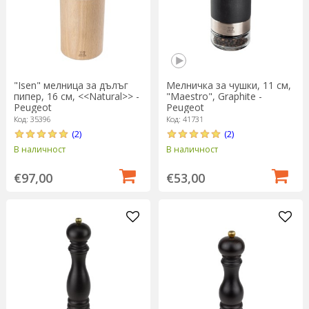
"Isen" мелница за дълъг
Мелничка за чушки, 11 см,
пипер, 16 см, <<Natural>> -
"Maestro", Graphite -
Peugeot
Peugeot
Код: 35396
Код: 41731
(2)
(2)
В наличност
В наличност
€97,00
€53,00