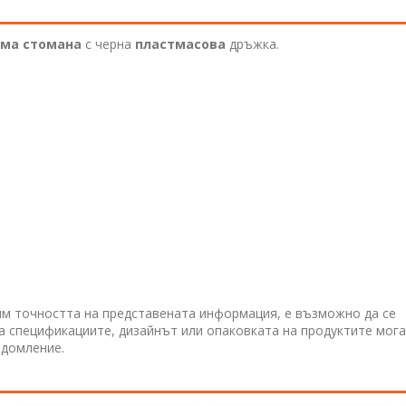
ма стомана
с черна
пластмасова
дръжка.
им точността на представената информация, е възможно да се
 а спецификациите, дизайнът или опаковката на продуктите мога
едомление.