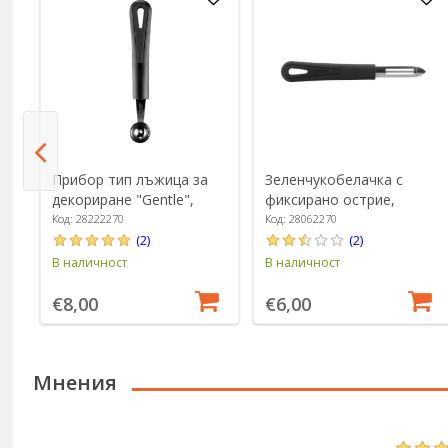
Прибор тип лъжица за
Зеленчукобелачка с
декориране "Gentle",
фиксирано острие,
неръждаема стомана, 26
инокс, 18,5 см, гама
Код: 28222270
Код: 28062270
мм - Westmark
"Gentle" - Westmark
(2)
(2)
В наличност
В наличност
€8,00
€6,00
Мнения