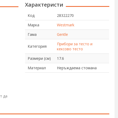
Характеристи
Код
28322270
Марка
Westmark
Гама
Gentle
Прибори за тесто и
Категория
кексово тесто
Размери (см)
17.6
Материал
Неръждаема стомана
т да