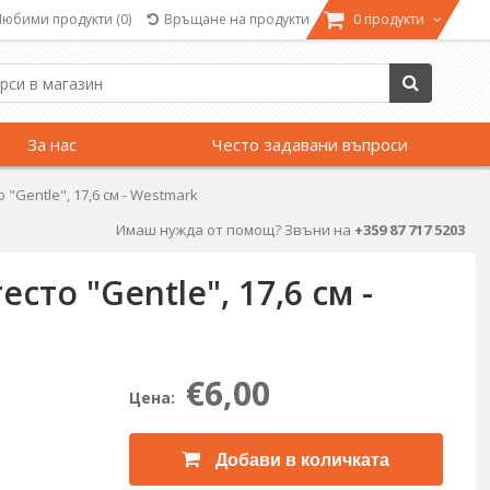
Любими продукти
(0)
Връщане на продукти
0 продукти
За нас
Често задавани въпроси
 "Gentle", 17,6 см - Westmark
Имаш нужда от помощ? Звъни на
+359 87 717 5203
сто "Gentle", 17,6 см -
€6,00
Цена:
Добави в количката