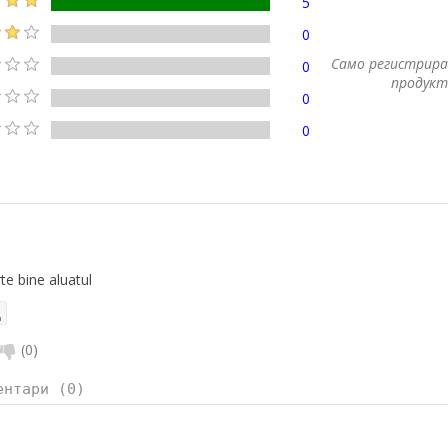
5
0
Само регистрира
0
продукт
0
0
rte bine aluatul
(
0
)
ентари (0)