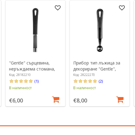
"Gentle" сърцевина,
Прибор тип лъжица за
неръждаема стомана,
декориране "Gentle",
19,8 см - Westmark
неръждаема стомана, 26
Код: 28182210
Код: 28222270
мм - Westmark
(1)
(2)
В наличност
В наличност
€6,00
€8,00