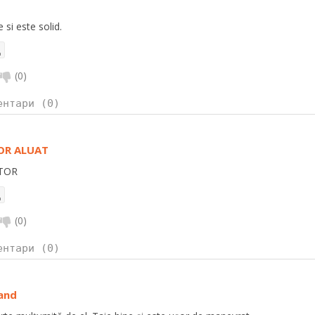
 si este solid.
(
0
)
ентари (0)
OR ALUAT
TOR
(
0
)
ентари (0)
and