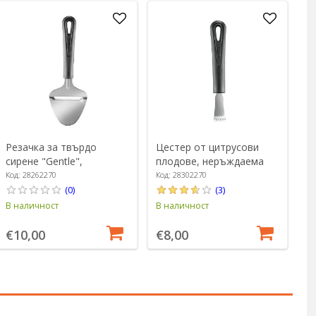
Резачка за твърдо
Цестер от цитрусови
сирене "Gentle",
плодове, неръждаема
неръждаема стомана, 21
стомана, 16,5 см,
Код: 28262270
Код: 28302270
см - Westmark
"Gentle" - Westmark
(0)
(3)
В наличност
В наличност
€10,00
€8,00