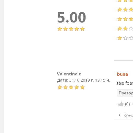
5.00
Valentina c
buna
Дата:
31.10.2019 г. 19:15 ч.
taie foa
(
0
)
Ком