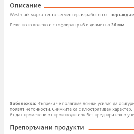
Описание
Westmark марка тесто сегментер, изработен от
неръждае
Режещото колело е с гофриран ръб и диаметър
36 мм
.
Забележка:
Въпреки че полагаме всички усилия да осигур
появят неточности. Снимките са с илюстративен характер,
бъдат променени от производителя без предварително ув
Препоръчани продукти