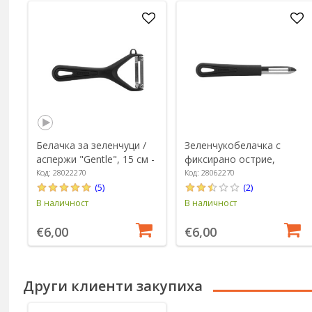
Белачка за зеленчуци /
Зеленчукобелачка с
аспержи "Gentle", 15 см -
фиксирано острие,
Westmark
инокс, 18,5 см, гама
Код: 28022270
Код: 28062270
"Gentle" - Westmark
(5)
(2)
В наличност
В наличност
€6,00
€6,00
Други клиенти закупиха