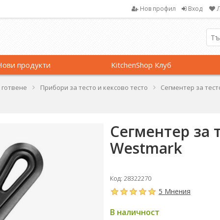
Нов профил
Вход
Нови продукти
KitchenShop Клуб
 готвене
Прибори за тесто и кексово тесто
Сегментер за тесто
Сегментер за те
Westmark
Код: 28322270
5 Мнения
В наличност