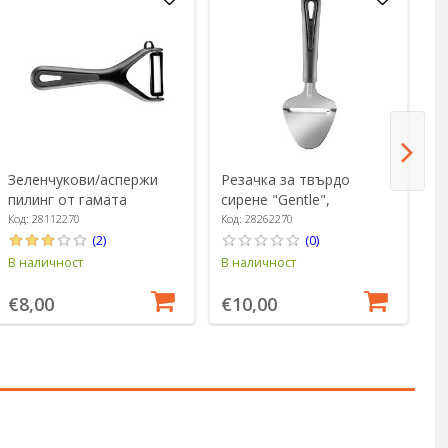
Зеленчукови/аспержи
Резачка за твърдо
Р
пилинг от гамата
сирене "Gentle",
"Н
"Gentle", 15 см -
неръждаема стомана, 21
W
Код: 28112270
Код: 28262270
Ко
Westmark
см - Westmark
(2)
(0)
В наличност
В наличност
В 
€8,00
€10,00
€