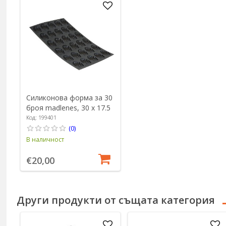
Силиконова форма за 30
броя madlenes, 30 x 17.5
cm - марка "de Buyer"
Код: 199401
(0)
В наличност
€20,00
Други продукти от същата категория