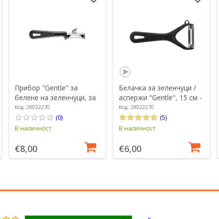
Прибор "Gentle" за
Белачка за зеленчуци /
белене на зеленчуци, за
аспержи "Gentle", 15 см -
левичари, 16,5 см -
Westmark
Код: 28032270
Код: 28022270
Westmark
(0)
(5)
В наличност
В наличност
€8,00
€6,00