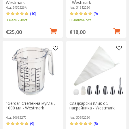
Westmark
- Westmark
Код: 2432226A
Код: 31312260
(10)
(9)
В наличност
В наличност
€25,00
€18,00
"Gerda" Степенна мугла ,
Сладкарски плик с 5
1000 мл - Westmark
накрайника - Westmark
Код: 30682270
Код: 30992260
(9)
(8)