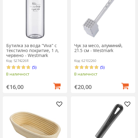
Бутилка за вода "Viva" с
Чук за месо, алуминий,
текстилно покритие, 1 л,
21.5 см - Westmark
червено - Westmark
Код: 5274226R
Код: 62102260
(5)
(5)
В наличност
В наличност
€16,00
€20,00