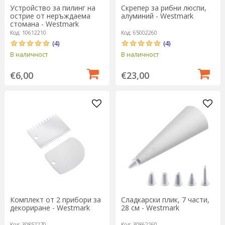
Устройство за пилинг на
Скрепер за рибни люспи,
острие от неръждаема
алуминий - Westmark
стомана - Westmark
Код: 10612210
Код: 65002260
(4)
(4)
В наличност
В наличност
€6,00
€23,00
Комплект от 2 прибори за
Сладкарски плик, 7 части,
декориране - Westmark
28 см - Westmark
Код: 30852270
Код: 30862260