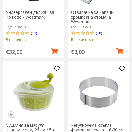
Универсален държач за
Отварачка за капаци,
ножове - Westmark
хромирана стомана -
Westmark
Код: 14502260
Код: 10562270
(10)
(10)
В наличност
В наличност
€32,00
€8,00
Сушилня за маруля,
Регулируема кръгла
пластмасова, 26 см / 5 л -
форми за печене 16-30 см