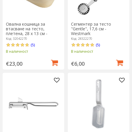
Овална кошница за
Сегментер за тесто
втасване на тесто,
"Gentle", 17,6 см -
плетена, 28 х 13 см -
Westmark
Westmark
Код: 32042270
Код: 28322270
(5)
(5)
В наличност
В наличност
€23,00
€6,00