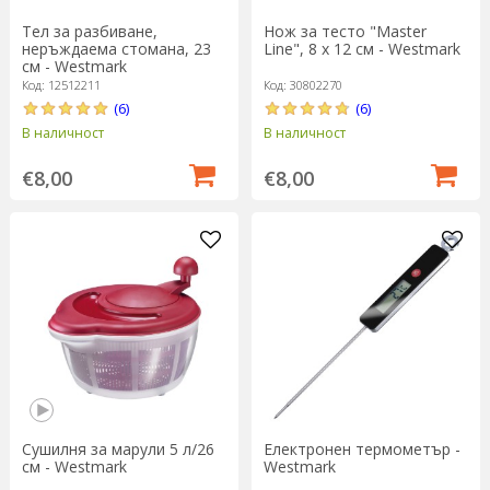
Тел за разбиване,
Нож за тесто "Master
неръждаема стомана, 23
Line", 8 х 12 см - Westmark
см - Westmark
Код: 12512211
Код: 30802270
(6)
(6)
В наличност
В наличност
€8,00
€8,00
Сушилня за марули 5 л/26
Електронен термометър -
см - Westmark
Westmark