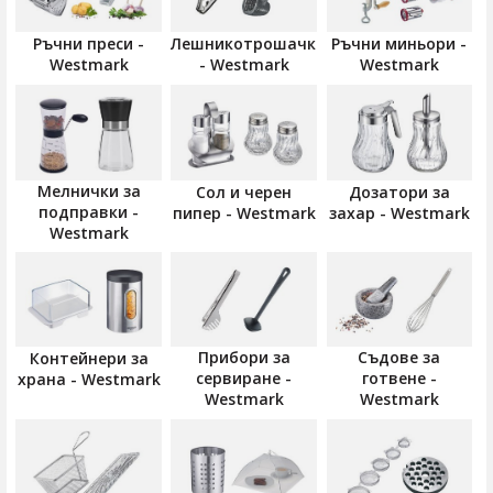
Ръчни преси -
Лешникотрошачки
Ръчни миньори -
Westmark
- Westmark
Westmark
Мелнички за
Сол и черен
Дозатори за
подправки -
пипер - Westmark
захар - Westmark
Westmark
Прибори за
Съдове за
Контейнери за
сервиране -
готвене -
храна - Westmark
Westmark
Westmark