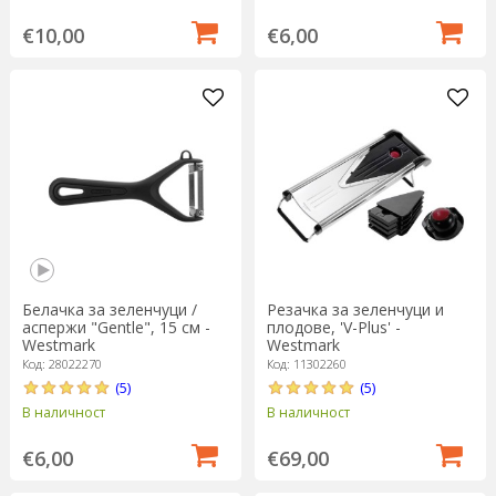
€10,00
€6,00
Белачка за зеленчуци /
Резачка за зеленчуци и
аспержи "Gentle", 15 см -
плодове, 'V-Plus' -
Westmark
Westmark
Код: 28022270
Код: 11302260
(5)
(5)
В наличност
В наличност
€6,00
€69,00