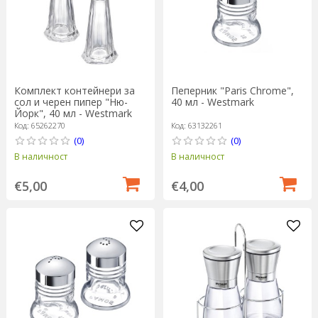
Комплект контейнери за
Пеперник "Paris Chrome",
сол и черен пипер "Ню-
40 мл - Westmark
Йорк", 40 мл - Westmark
Код: 65262270
Код: 63132261
(0)
(0)
В наличност
В наличност
€5,00
€4,00