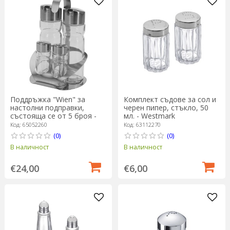
Поддръжка "Wien" за
Комплект съдове за сол и
настолни подправки,
черен пипер, стъкло, 50
състояща се от 5 броя -
мл. - Westmark
Westmark
Код: 65052260
Код: 63112270
(0)
(0)
В наличност
В наличност
€24,00
€6,00