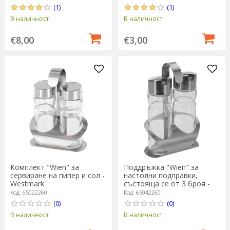
(1)
(1)
В наличност
В наличност
€8,00
€3,00
Комплект "Wien" за
Поддръжка "Wien" за
сервиране на пипер и сол -
настолни подправки,
Westmark
състояща се от 3 броя -
Westmark
Код: 65022260
Код: 65042260
(0)
(0)
В наличност
В наличност