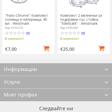
"Paris-Chrome" Комплект
Комплект 2 мелнички за
солница и пиперница, 40
подправки със стойка,
мл - Westmark
"Edelstahl" - Westmark
Код: 63162270
Код: 63362260
(0)
(0)
В наличност
В наличност
€7,00
€25,00
Информации
Услуги
Моят профил
Следвайте ни