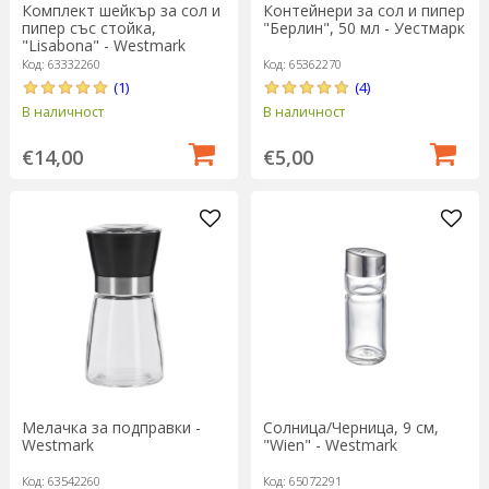
Комплект шейкър за сол и
Контейнери за сол и пипер
пипер със стойка,
"Берлин", 50 мл - Уестмарк
"Lisabona" - Westmark
Код: 63332260
Код: 65362270
(1)
(4)
В наличност
В наличност
€14,00
€5,00
Мелачка за подправки -
Солница/Черница, 9 см,
Westmark
"Wien" - Westmark
Код: 63542260
Код: 65072291