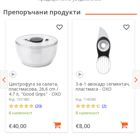
Препоръчани продукти
Центрофуга за салата,
3-в-1 авокадо сегментач,
пластмасова, 26,6 cm /
пластмаса - OXO
4.7 л, "Good Grips" - OXO
Код: 1351580
Код: 1143380
(20)
(2)
В наличност
В наличност
€40,00
€8,00