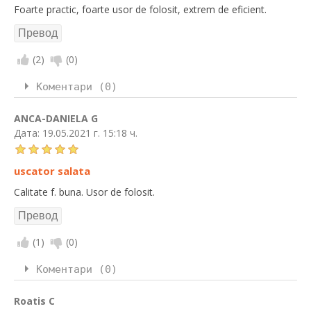
Foarte practic, foarte usor de folosit, extrem de eficient.
(
2
)
(
0
)
Коментари (0)
ANCA-DANIELA G
Дата:
19.05.2021 г. 15:18 ч.
uscator salata
Calitate f. buna. Usor de folosit.
(
1
)
(
0
)
Коментари (0)
Roatis C