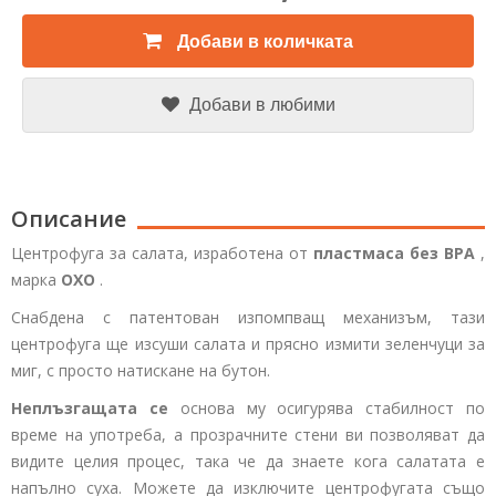
Добави в количката
Добави в любими
Описание
Центрофуга за салата, изработена от
пластмаса без BPA
,
марка
OXO
.
Снабдена с патентован изпомпващ механизъм, тази
центрофуга ще изсуши салата и прясно измити зеленчуци за
миг, с просто натискане на бутон.
Неплъзгащата се
основа му осигурява стабилност по
време на употреба, а прозрачните стени ви позволяват да
видите целия процес, така че да знаете кога салатата е
напълно суха. Можете да изключите центрофугата също