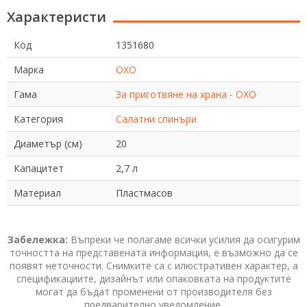
Характеристи
Код
1351680
Марка
OXO
Гама
За приготвяне на храна - OXO
Категория
Салатни спинъри
Диаметър (см)
20
Капацитет
2,7 л
Материал
Пластмасов
Забележка:
Въпреки че полагаме всички усилия да осигурим
точността на представената информация, е възможно да се
появят неточности. Снимките са с илюстративен характер, а
спецификациите, дизайнът или опаковката на продуктите
могат да бъдат променени от производителя без
предварително уведомление.