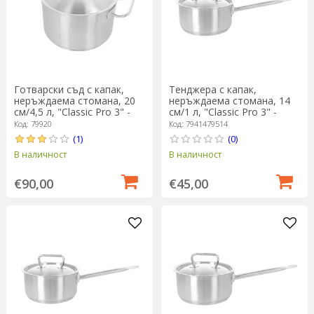
Готварски съд с капак,
Тенджера с капак,
неръждаема стомана, 20
неръждаема стомана, 14
см/4,5 л, "Classic Pro 3" -
см/1 л, "Classic Pro 3" -
Demeyere
Demeyere
Код: 79920
Код: 7941479514
(1)
(0)
В наличност
В наличност
€90,00
€45,00