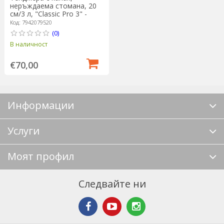
неръждаема стомана, 20
см/3 л, "Classic Pro 3" -
Demeyere
Код: 7942079520
(0)
В наличност
€70,00
Информации
Услуги
Моят профил
Следвайте ни