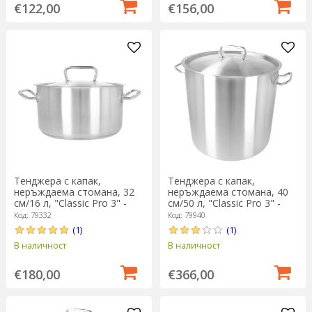
€122,00
€156,00
Тенджера с капак,
Тенджера с капак,
неръждаема стомана, 32
неръждаема стомана, 40
см/16 л, "Classic Pro 3" -
см/50 л, "Classic Pro 3" -
Demeyere
Demeyere
Код: 79332
Код: 79940
(1)
(1)
В наличност
В наличност
€180,00
€366,00