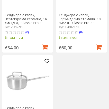
Тенджера с капак,
Тенджера с капак,
неръждаема стомана, 16
неръждаема стомана, 18
см/1,5 л, "Classic Pro 3" -
см/2 л, "Classic Pro 3" -
Demeyere
Demeyere
Код: 7941679516
Код: 7941879518
(0)
(0)
В наличност
В наличност
€54,00
€60,00
Тенджера с капак,