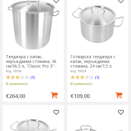
Тенджера с капак,
Готварска тенджера с
неръждаема стомана, 36
капак, неръждаема
см/36,5 л, "Classic Pro 3" -
стомана, 24 см/7,5 л,
Demeyere
"Classic Pro 3" - Demeyere
Код: 79936
Код: 79924
(1)
(1)
В наличност
В наличност
€264,00
€109,00