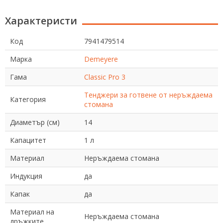
Характеристи
Код
7941479514
Марка
Demeyere
Гама
Classic Pro 3
Тенджери за готвене от неръждаема
Категория
стомана
Диаметър (см)
14
Капацитет
1 л
Материал
Неръждаема стомана
Индукция
да
Капак
да
Материал на
Неръждаема стомана
дръжките