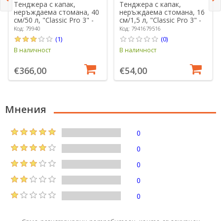
Тенджера с капак,
Тенджера с капак,
неръждаема стомана, 40
неръждаема стомана, 16
см/50 л, "Classic Pro 3" -
см/1,5 л, "Classic Pro 3" -
Demeyere
Demeyere
Код: 79940
Код: 7941679516
(1)
(0)
В наличност
В наличност
€366,00
€54,00
Мнения
0
0
0
0
0