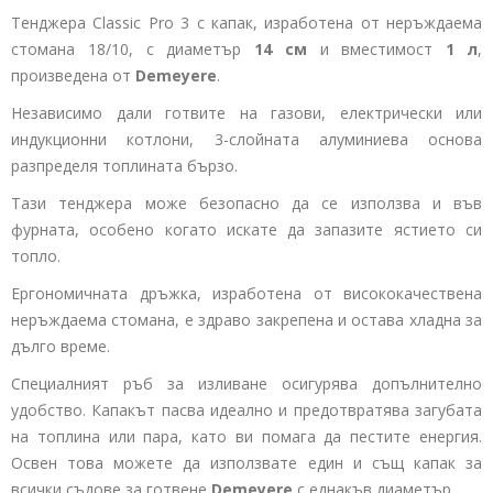
Тенджера Classic Pro 3 с капак, изработена от неръждаема
стомана 18/10, с диаметър
14 см
и вместимост
1 л
,
произведена от
Demeyere
.
Независимо дали готвите на газови, електрически или
индукционни котлони, 3-слойната алуминиева основа
разпределя топлината бързо.
Тази тенджера може безопасно да се използва и във
фурната, особено когато искате да запазите ястието си
топло.
Ергономичната дръжка, изработена от висококачествена
неръждаема стомана, е здраво закрепена и остава хладна за
дълго време.
Специалният ръб за изливане осигурява допълнително
удобство. Капакът пасва идеално и предотвратява загубата
на топлина или пара, като ви помага да пестите енергия.
Освен това можете да използвате един и същ капак за
всички съдове за готвене
Demeyere
с еднакъв диаметър.