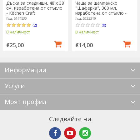
Дъска за сладкиши, 48 х 38
Чаша за шампанско
см, изработена от стъкло
"Шаферка", 300 мл,
- Kitchen Craft
изработена от стъкло -
Kitchen Craft
Код: 5174530
Код: 5233319
(2)
(0)
В наличност
В наличност
€25,00
€14,00
Информации
Услуги
Моят профил
Следвайте ни