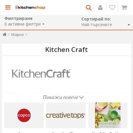
Филтриране
Сортирай по:
0
активни филтри
Марки
Kitchen Craft
Тази компания е един от най-големите производители на
Покажи повече
кухненски съдове в Обединеното кралство с история, която
ни връща назад
преди 160 години
.
Основана през
1850
г. от
Томас Плант,
производител на
железни изделия и предмети за бита, компанията все още е
собственост на неговите потомци, като по този начин