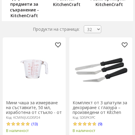
предмети за
KitchenCraft
KitchenCraft
съхранение -
KitchenCraft
Продукти на страница:
Мини чаша за измерване
Комплект от 3 шпатули за
на съставките, 50 мл,
декориране с глазура –
изработена от стъкло - от
произведени от Kitchen
Kitchen Craft
Craft
Код: KCMINIJUGDISP24
Код: SDISPK3PC
(13)
(9)
В наличност
В наличност