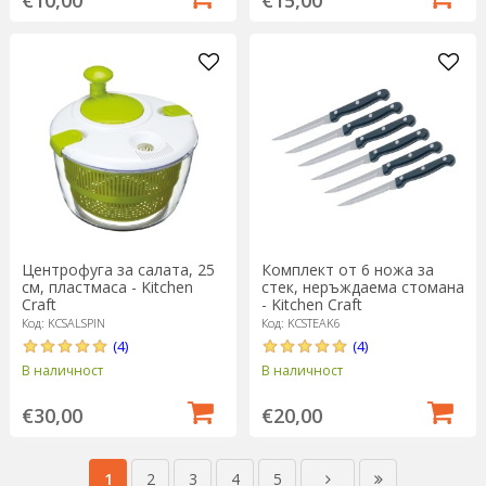
€10,00
€15,00
Центрофуга за салата, 25
Комплект от 6 ножа за
см, пластмаса - Kitchen
стек, неръждаема стомана
Craft
- Kitchen Craft
Код: KCSALSPIN
Код: KCSTEAK6
(4)
(4)
В наличност
В наличност
€30,00
€20,00
1
2
3
4
5