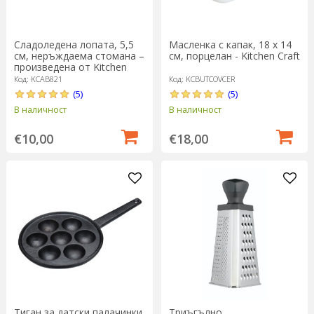
Сладоледена лопата, 5,5
Масленка с капак, 18 х 14
см, неръждаема стомана –
см, порцелан - Kitchen Craft
произведена от Kitchen
Craft
Код: KCAB821
Код: KCBUTCOVCER
(5)
(5)
В наличност
В наличност
€10,00
€18,00
Тиган за датски палачинки,
Триъгълно