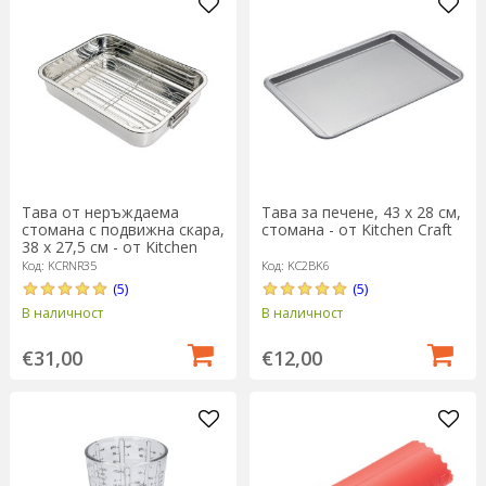
Тава от неръждаема
Тава за печене, 43 х 28 см,
стомана с подвижна скара,
стомана - от Kitchen Craft
38 x 27,5 см - от Kitchen
Craft
Код: KCRNR35
Код: KC2BK6
(5)
(5)
В наличност
В наличност
€31,00
€12,00