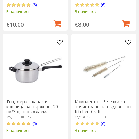
(6)
(6)
В наличност
В наличност
€10,00
€8,00
Тенджера с капак и
Комплект от 3 четки за
кошница за пържене, 20
почистване на съдове - от
см/3 л, неръждаема
Kitchen Craft
стомана - от Kitchen Craft
Код: KCCHIPLRG
Код: KCBRUSHSET3PC
(6)
(6)
В наличност
В наличност