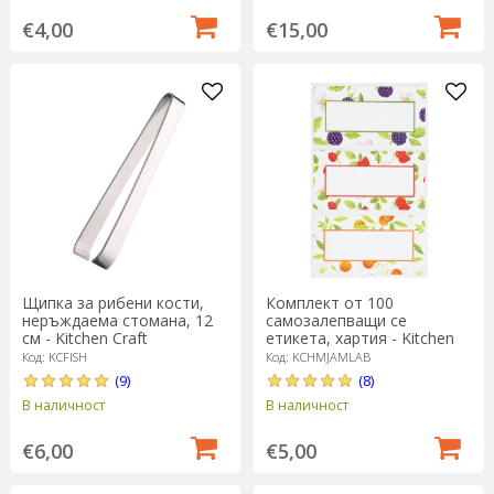
€4,00
€15,00
Щипка за рибени кости,
Комплект от 100
неръждаема стомана, 12
самозалепващи се
см - Kitchen Craft
етикета, хартия - Kitchen
Craft
Код: KCFISH
Код: KCHMJAMLAB
(9)
(8)
В наличност
В наличност
€6,00
€5,00