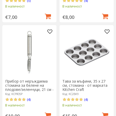
(5)
(4)
В наличност
В наличност
€7,00
€8,00
Прибор от неръждаема
Тава за мъфини, 35 х 27
стомана за белене на
см, стомана - от марката
плодове/зеленчуци, 21 см -
Kitchen Craft
от Kitchen Craft
Код: KCPROSP
Код: KC2BK9
(4)
(4)
В наличност
В наличност