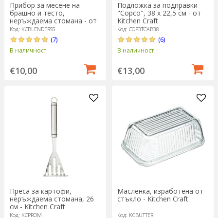
Прибор за месене на
Подложка за подправки
брашно и тесто,
"Copco", 38 x 22,5 см - от
неръждаема стомана - от
Kitchen Craft
Kitchen Craft
Код: KCBLENDERSS
Код: COP3TCAB38
(7)
(6)
В наличност
В наличност
€10,00
€13,00
Преса за картофи,
Масленка, изработена от
неръждаема стомана, 26
стъкло - Kitchen Craft
см - Kitchen Craft
Код: KCPROM
Код: KCBUTTER