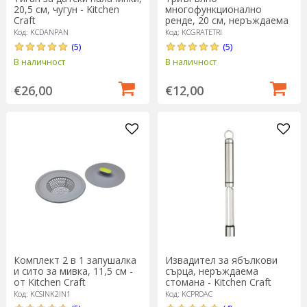
20,5 см, чугун - Kitchen
многофункционално
Craft
ренде, 20 см, неръждаема
стомана - Kitchen Craft
Код: KCDANPAN
Код: KCGRATETRI
(5)
(5)
В наличност
В наличност
€26,00
€12,00
Комплект 2 в 1 запушалка
Извадител за ябълкови
и сито за мивка, 11,5 см -
сърца, неръждаема
от Kitchen Craft
стомана - Kitchen Craft
Код: KCSINK2IN1
Код: KCPROAC