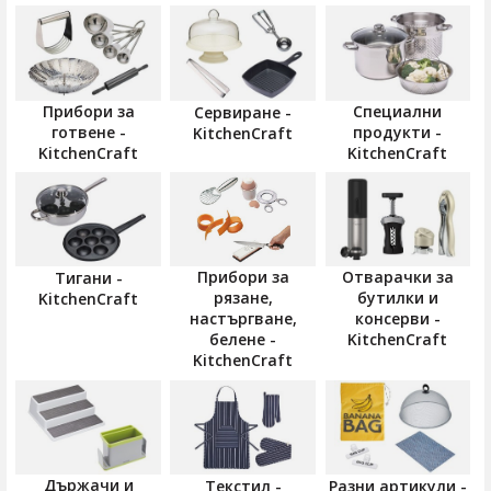
Прибори за
Специални
Сервиране -
готвене -
продукти -
KitchenCraft
KitchenCraft
KitchenCraft
Прибори за
Отварачки за
Тигани -
рязане,
бутилки и
KitchenCraft
настъргване,
консерви -
белене -
KitchenCraft
KitchenCraft
Държачи и
Текстил -
Разни артикули -