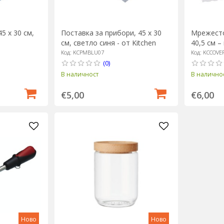
5 х 30 см,
Мрежесто
Поставка за прибори, 45 х 30
40,5 см –
см, светло синя - от Kitchen
Кухненск
Craft
Код: KCCOVE
Код: KCPMBLU07
(0)
В налично
В наличност
€6,00
€5,00
Ново
Ново