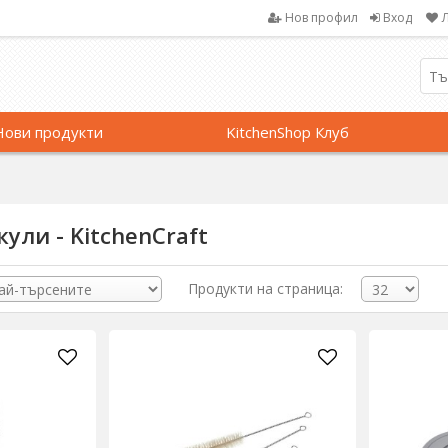
Нов профил
Вход
Нови продукти
KitchenShop Клуб
ули - KitchenCraft
Продукти на страница: