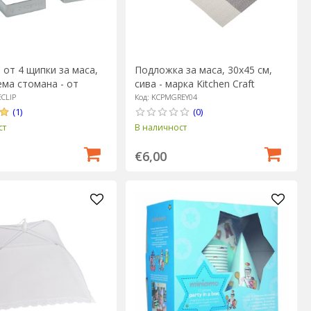
 от 4 щипки за маса,
Подложка за маса, 30х45 см,
ма стомана - от
сива - марка Kitchen Craft
aft
ECLIP
Код: KCPMGREY04
(1)
(0)
ст
В наличност
€6,00