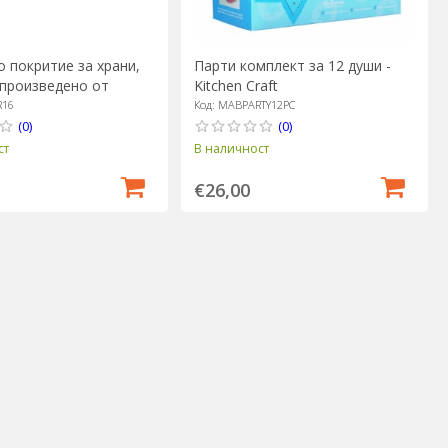
 покритие за храни,
Парти комплект за 12 души -
 произведено от
Kitchen Craft
и занаят
R16
Код: MABPARTY12PC
(0)
(0)
ст
В наличност
€26,00