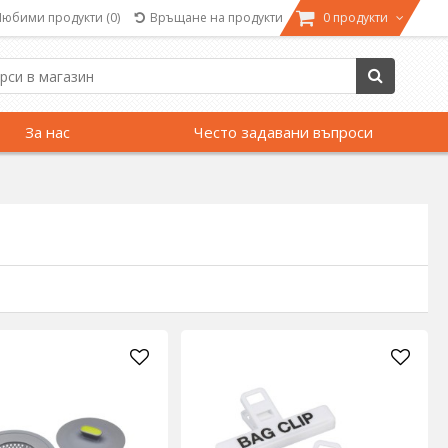
Любими продукти
(0)
Връщане на продукти
0 продукти
За нас
Често задавани въпроси