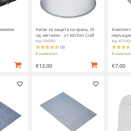
миниеви
Капак за защита на храна, 35
Комплект
см, метален - от Kitchen Craft
неръждае
Kitchen Cr
Код: COVER35
Код: KCTABL
(1)
В наличност
В налично
€13,00
€7,00