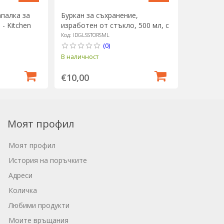
палка за
Буркан за съхранение,
- Kitchen
изработен от стъкло, 500 мл, с
бамбуков капак, "Idilica" -
Код: IDGLSSTORSML
Kitchen Craft
(0)
В наличност
€10,00
Моят профил
Моят профил
История на поръчките
Адреси
Количка
Любими продукти
Моите връщания