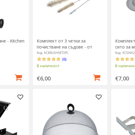
не - Kitchen
Комплект от 3 четки за
Комплект 
почистване на съдове - от
сито за м
Kitchen Craft
Kitchen Cr
Код: KCBRUSHSET3PC
Код: KCSINK
(6)
В наличност
В налично
€6,00
€7,00