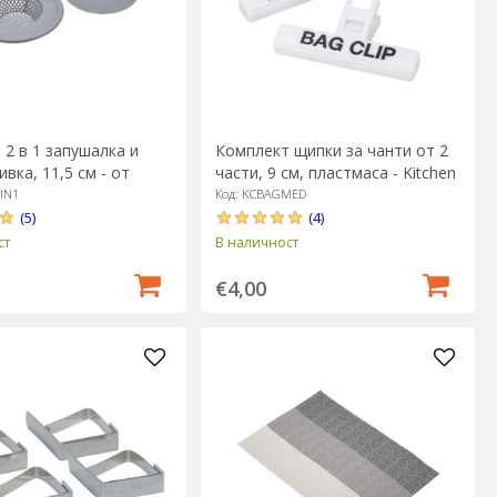
2 в 1 запушалка и
Комплект щипки за чанти от 2
ивка, 11,5 см - от
части, 9 см, пластмаса - Kitchen
aft
Craft
2IN1
Код: KCBAGMED
(5)
(4)
ст
В наличност
€4,00