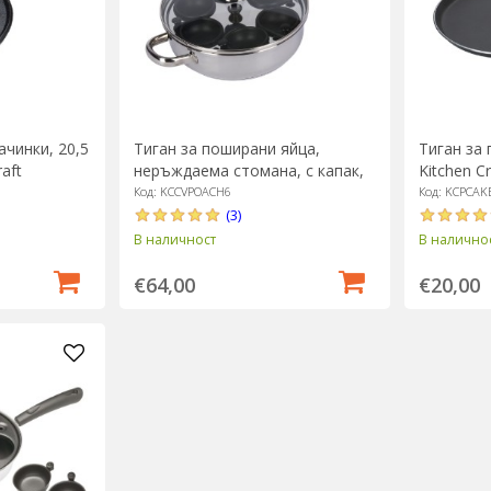
ачинки, 20,5
Тиган за поширани яйца,
Тиган за 
raft
неръждаема стомана, с капак,
Kitchen Cr
26 см - Kitchen Craft
Код: KCCVPOACH6
Код: KCPCAK
(3)
В наличност
В налично
€64,00
€20,00