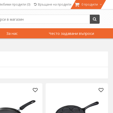
Любими продукти
(0)
Връщане на продукти
0 продукти
За нас
Често задавани въпроси