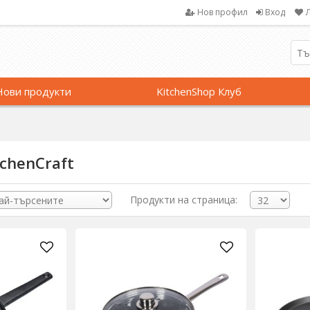
Нов профил
Вход
Нови продукти
KitchenShop Клуб
tchenCraft
Продукти на страница: