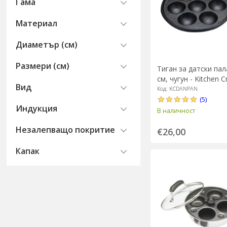
Гама
Материал
Диаметър (см)
Размери (см)
Тиган за датски пал
см, чугун - Kitchen C
Вид
Код: KCDANPAN
(5)
Индукция
В наличност
Незалепващо покритие
€26,00
Капак