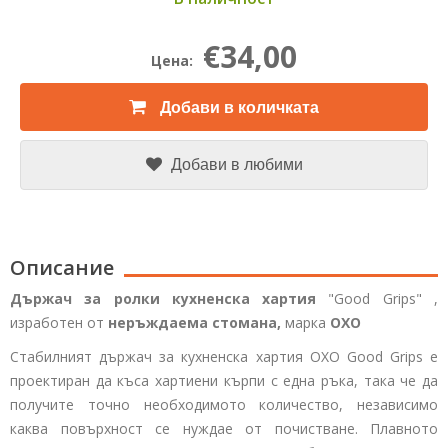
€34,00
Цена:
Добави в количката
Добави в любими
Описание
Държач за ролки кухненска хартия
"Good Grips"
,
изработен от
неръждаема стомана,
марка
OXO
Стабилният държач за кухненска хартия
OXO Good Grips
е
проектиран да къса хартиени кърпи с една ръка, така че да
получите точно необходимото количество, независимо
каква повърхност се нуждае от почистване. Плавното