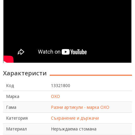
Характеристи
Код
13321800
Марка
OXO
Гама
Разни артикули - марка OXO
Категория
Съхранение и държачи
Материал
Неръждаема стомана