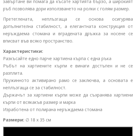
завъртане ви помага да късате хартията бързо, а широкият
ръб позволява дори използването на ролки с голям размер.
Претеглената, неплъзгаща се основа осигурява
допълнителна стабилност, а елегантната конструкция от
неръждаема стомана и вградената дръжка за носене се
вписват във всяко пространство.
Характеристики:
Разкъсайте едно парче хартиена кърпа с една ръка
Ръбът на хартиените кърпи е винаги достъпен и не се
разплита.
Пружинното активирано рамо се заключва, а основата е
неплъзгаща се за стабилност.
Държачът за хартиени кърпи може да съхранява хартиени
кърпи от всякакъв размер и марка
Изработена от полирана неръждаема стомана
Размери:
∅ 18 x 35 см