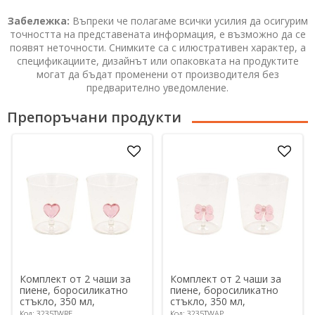
Забележка:
Въпреки че полагаме всички усилия да осигурим
точността на представената информация, е възможно да се
появят неточности. Снимките са с илюстративен характер, а
спецификациите, дизайнът или опаковката на продуктите
могат да бъдат променени от производителя без
предварително уведомление.
Препоръчани продукти
Комплект от 2 чаши за
Комплект от 2 чаши за
пиене, боросиликатно
пиене, боросиликатно
стъкло, 350 мл,
стъкло, 350 мл,
"Twist&Match", Red - Easy
"Twist&Match", Pink - Easy
Код: 3235TWRE
Код: 3235TWAP