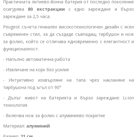
Практичната литиево-йонна батерия от последно поколение
осигурява
80 екстракции
с едно зареждане и бързо
зареждане за 2,5 часа.
Peugeot съчета гениален високотехнологичен дизайн с ясен
съвременен стил, за да създаде съвпадащ тирбушон и нож
за фолио, който се отличава едновременно с елегантност и
функционалност.
- Напълно автоматична работа
- Извличане на корк без усилие
- Интуитивно изхвърляне на тапа чрез накланяне на
тирбушона под ъгъл от 90°
- Дълъг живот на батерията и бързо зареждане: Li-ion
технология
- Включва нож за фолио с алуминиево покритие
Материал:
алуминий
Размер:
21 см