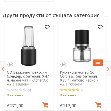
Други продукти от същата категория
Ново
GO Безжичен преносим
Кухненски чопър Go
блендер, с батерия, 0,47
Cordless, без батерия,
л, черен мат - KitchenAid
0.83 л, матово черно -
KitchenAid
Код: 5KSBR256BM
Код: 5KTCR350BM
(0)
(1)
В наличност
В наличност
€171,00
€117,00