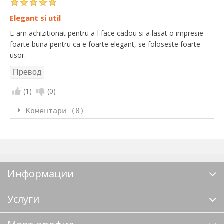
Elegant si util
L-am achizitionat pentru a-l face cadou si a lasat o impresie
foarte buna pentru ca e foarte elegant, se foloseste foarte
usor.
(
1
)
(
0
)
Коментари (0)
Информации
Услуги