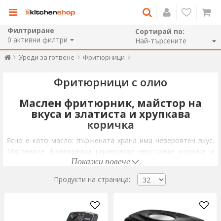
Филтриране
Сортирай по:
0
активни филтри
Уреди за готвене
Фритюрници
Фритюрници с олио
Маслен фритюрник, майстор на
вкуса и златиста и хрупкава
коричка
Ясно е като масло: пържената храна има невероятен вкус.
Маслените фритюрници гарантират неустоима коричка и
Покажи повече
перфектен вкус на храната, било то пържено пиле, пържени
картофи, пържени калмари или кръгчета лук. За разлика от
Продукти на страница:
традиционния тиган, маслените фритюрници загряват
олиото до по-висока температура, като по този начин
храната се пържи за по-кратко време. Някои ястия, като
зеленчуци темпура или чурос, няма да станат добре, освен