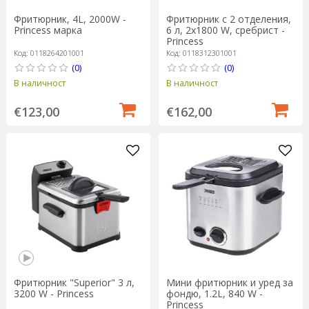
Фритюрник, 4L, 2000W -
Фритюрник с 2 отделения,
Princess марка
6 л, 2x1800 W, сребрист -
Princess
Код: 0118264201001
Код: 0118312301001
(0)
(0)
В наличност
В наличност
€123,00
€162,00
Фритюрник "Superior" 3 л,
Мини фритюрник и уред за
3200 W - Princess
фондю, 1.2L, 840 W -
Princess