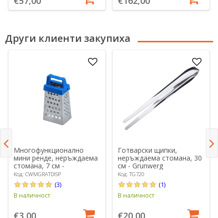
€57,00
€162,00
Други клиенти закупиха
Многофункционално
Готварски щипки,
мини ренде, неръждаема
неръждаема стомана, 30
стомана, 7 см -
см - Grunwerg
Colourworks
Код: CWMGRATDISP
Код: TG720
(3)
(1)
В наличност
В наличност
€3,00
€20,00