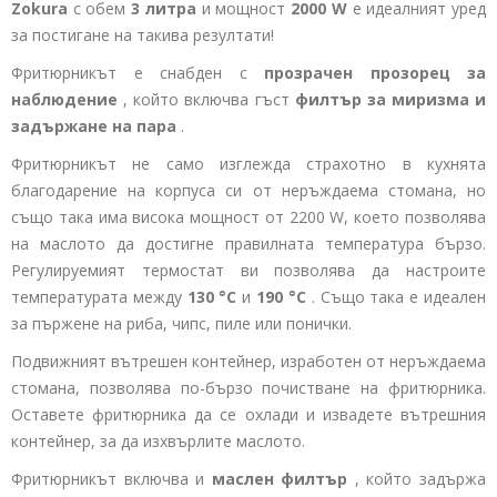
Zokura
с обем
3 литра
и мощност
2000 W
е идеалният уред
за постигане на такива резултати!
Фритюрникът е снабден с
прозрачен прозорец за
наблюдение
, който включва гъст
филтър за миризма и
задържане на пара
.
Фритюрникът не само изглежда страхотно в кухнята
благодарение на корпуса си от неръждаема стомана, но
също така има висока мощност от 2200 W, което позволява
на маслото да достигне правилната температура бързо.
Регулируемият термостат ви позволява да настроите
температурата между
130 °C
и
190 °C
. Също така е идеален
за пържене на риба, чипс, пиле или понички.
Подвижният вътрешен контейнер, изработен от неръждаема
стомана, позволява по-бързо почистване на фритюрника.
Оставете фритюрника да се охлади и извадете вътрешния
контейнер, за да изхвърлите маслото.
Фритюрникът включва и
маслен филтър
, който задържа