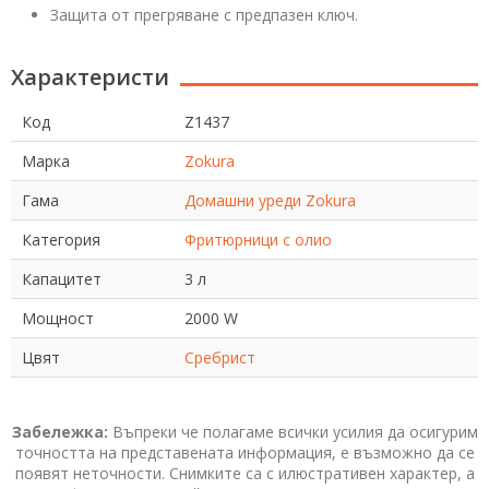
Защита от прегряване с предпазен ключ.
Характеристи
Код
Z1437
Марка
Zokura
Гама
Домашни уреди Zokura
Категория
Фритюрници с олио
Капацитет
3 л
Mощност
2000 W
Цвят
Сребрист
Забележка:
Въпреки че полагаме всички усилия да осигурим
точността на представената информация, е възможно да се
появят неточности. Снимките са с илюстративен характер, а