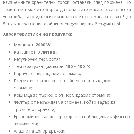
неизбежните хранителни трохи, останали след пържене. По
този начин можете бързо да почистите маслото след всяка
употреба, като удължите използването на маслото с до 3 до
5 пъти в сравнение с обикновен фритюрник без филтър!
Характеристики на продукта:
Мощност:
2000 W
;
Капацитет:
3 литра
;
Регулируем термостат;
Температурен диапазон:
130 – 190 °C
;
Корпус от неръждаема стомана;
Подвижен вътрешен контейнер от неръждаема
стомана;
Кошница за пържене от неръждаема стомана;
Филтър от неръждаема стомана, който задържа
трохите от храната;
Ергономичен капак с прозорец за наблюдение и филтър
за миризми;
Хладни на допир дръжки;