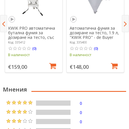
KWIK PRO автоматична
Автоматична фуния за
бутална фуния за
дозиране на тесто, 1.9 л,
дозиране на тесто, със
"KWIK PRO" - de Buyer
стойка, 1,5 L - марка "de
Код: 335412
Код: 335400
Buyer"
(0)
(0)
В наличност
В наличност
€159,00
€148,00
Мнения
0
0
0