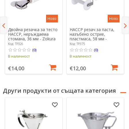
Ново
Ново
Двойна резачка за тесто
HACCP резач за паста,
HACCP, неръждаема
назъбено острие,
стомана, 36 мм - Zokura
пластмаса, 58 мм -
Zokura
Код: TP326
Код: TP375
(0)
(0)
В наличност
В наличност
€14,00
€12,00
Други продукти от същата категория