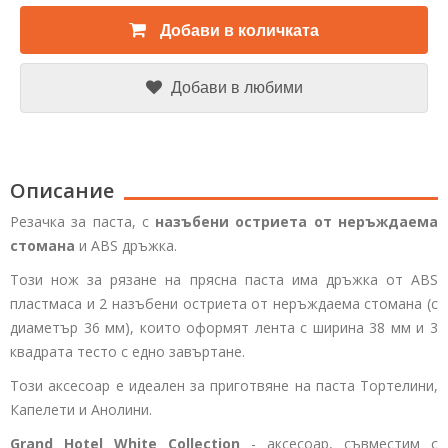
Добави в количката
Добави в любими
Описание
Резачка за паста, с
назъбени остриета от неръждаема
стомана
и ABS дръжка.
Този нож за рязане на прясна паста има дръжка от ABS
пластмаса и 2 назъбени остриета от неръждаема стомана (с
диаметър 36 мм), които оформят лента с ширина 38 мм и 3
квадрата тесто с едно завъртане.
Този аксесоар е идеален за приготвяне на паста Тортелини,
Капелети и Анолини.
Grand Hotel White Collection
- аксесоар, съвместим с