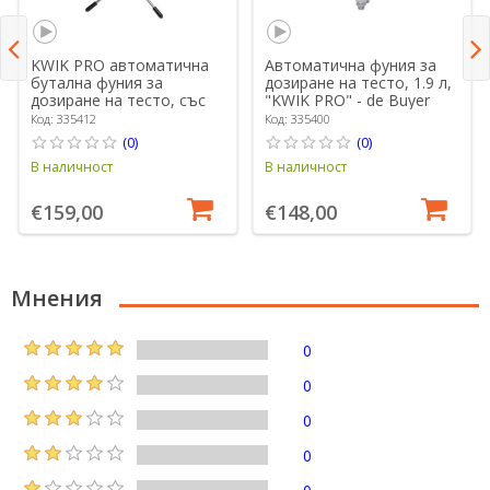
KWIK PRO автоматична
Автоматична фуния за
бутална фуния за
дозиране на тесто, 1.9 л,
дозиране на тесто, със
"KWIK PRO" - de Buyer
стойка, 1,5 L - марка "de
Код: 335412
Код: 335400
Buyer"
(0)
(0)
В наличност
В наличност
€159,00
€148,00
Мнения
0
0
0
0