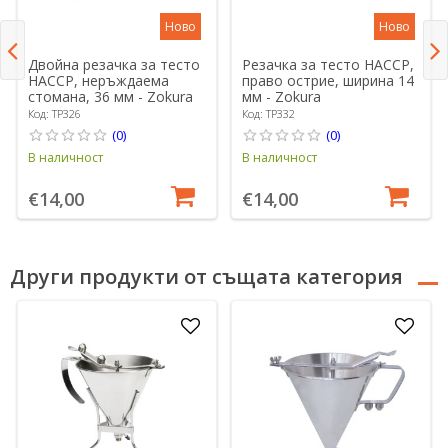
Ново
Ново
Двойна резачка за тесто
Резачка за тесто HACCP,
HACCP, неръждаема
право острие, ширина 14
стомана, 36 мм - Zokura
мм - Zokura
Код: TP326
Код: TP332
(0)
(0)
В наличност
В наличност
€14,00
€14,00
Други продукти от същата категория