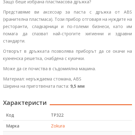
Защо беше избрана пластмасова дръжка?
Представяме ви аксесоар за паста с дръжка от ABS
(хранителна пластмаса). Този прибор отговаря на нуждите на
ресторанти, сладкарници и по-големи бизнеси, като им
помага да спазват най-строгите хигиенни и здравни
стандарти.
Отворът в дръжката позволява приборът да се окачи на
кухненска решетка, снабдена с кукички.
Може да се почиства в съдомиялна машина.
Материал: неръждаема стомана, ABS
Ширина на приготвената паста:
9,5 мм
Характеристи
Код
TP322
Марка
Zokura