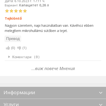
Дата:
6.10.2023 г. 17:11 ч.
Капацитет 0,26 л
Вариант:
Tejkiöntő
Nagyon szeretem, napi használatban van. Kávéhoz ebben
melegítem mikrohullámú sütőben a tejet.
(
0
)
(
1
)
Коментари (0)
...виж повече Мнения
Информации
Услуги