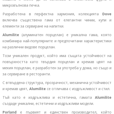
микровълнова печка.
Разработена в перфектна хармония, колекцията
Dove
включва съществена гама от елегантни чинии, купи и
елементи за сервиране на напитки.
Alumilite
(алуминатен порцелан) е уникална гама, която
комбинира най-популярните и предпочитани характеристики
на различни видове порцелан.
Този уникален продукт, който има същата устойчивост на
повърхността като твърдия порцелан и кремав цвят на
мекия порцелан, е разработен за употреба у дома, но също и
за сервиране в ресторанти.
С втвърдена структура, прозрачност, механична устойчивост
и кремав цвят,
Alumilite
се отличава с издръжливост и стил.
Тъй като е издръжлива и естетична, гамата
Alumilite
създаде уникални, естетични и издръжливи модели.
Porland
е първият и единствен производител, който