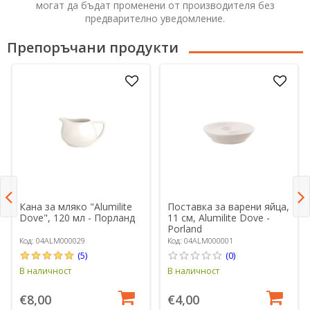
могат да бъдат променени от производителя без
предварително уведомление.
Препоръчани продукти
Кана за мляко "Alumilite
Поставка за варени яйца,
Dove", 120 мл - Порланд
11 см, Alumilite Dove -
Porland
Код: 04ALM000029
Код: 04ALM000001
(5)
(0)
В наличност
В наличност
€8,00
€4,00