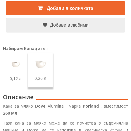
Добави в количката
Добави в любими
Избирам Капацитет
0,26 л
0,12 л
Описание
Кана за мляко
Dove
Alumilite
, марка
Porland
, вместимост
260 мл
Тази кана за мляко може да се почиства в съдомиялна
машина и може да се използва в класическа фурна и