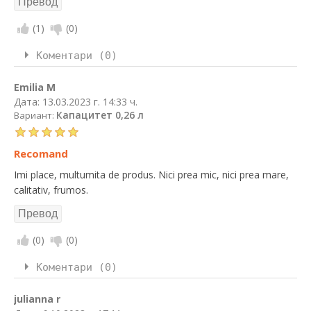
(
1
)
(
0
)
Коментари (0)
Emilia M
Дата:
13.03.2023 г. 14:33 ч.
Капацитет 0,26 л
Вариант:
Recomand
Imi place, multumita de produs. Nici prea mic, nici prea mare,
calitativ, frumos.
(
0
)
(
0
)
Коментари (0)
julianna r