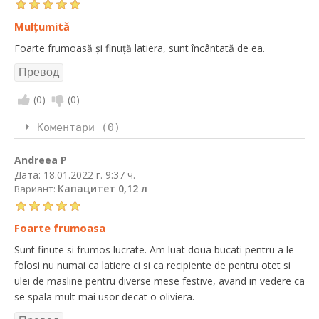
Mulțumită
Foarte frumoasă și finuță latiera, sunt încântată de ea.
(
0
)
(
0
)
Коментари (0)
Andreea P
Дата:
18.01.2022 г. 9:37 ч.
Капацитет 0,12 л
Вариант:
Foarte frumoasa
Sunt finute si frumos lucrate. Am luat doua bucati pentru a le
folosi nu numai ca latiere ci si ca recipiente de pentru otet si
ulei de masline pentru diverse mese festive, avand in vedere ca
se spala mult mai usor decat o oliviera.