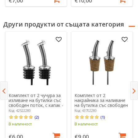
€7,00
€10,00
Други продукти от същата категория
Комплект от 2 чучура за
Комплект от 2
изливане на бутилки със
накрайника за наливане
свободен поток, с капак -
на бутилка със свободен
Westmark
поток, коркова тапа -
Код: 42522280
Код: 43702280
Westmark
(2)
(1)
В наличност
В наличност
€6,00
€9,00