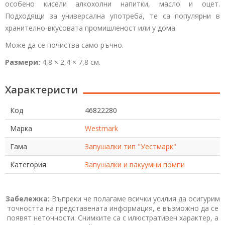
особено кисели алкохолни напитки, масло и оцет.
Подходящи за универсална употреба, те са популярни в
хранително-вкусовата промишленост или у дома.
Може да се почиства само ръчно.
Размери:
4,8 × 2,4 × 7,8 см.
Характеристи
Код
46822280
Марка
Westmark
Гама
Запушалки тип "Уестмарк"
Категория
Запушалки и вакуумни помпи
Забележка:
Въпреки че полагаме всички усилия да осигурим
точността на представената информация, е възможно да се
появят неточности. Снимките са с илюстративен характер, а