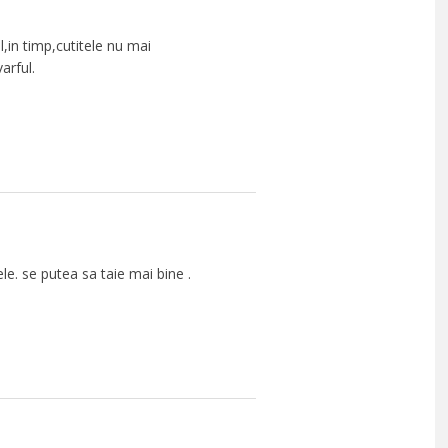
l,in timp,cutitele nu mai
arful.
ele. se putea sa taie mai bine .