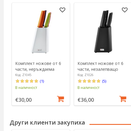
Комплект ножове от 6
Комплект ножове от 6
части, неръждаема
части, незалепващо
стомана - Zokura
покритие - Zokura
Код: Z1045
Код: Z1026
(1)
(5)
В наличност
В наличност
€30,00
€36,00
Други клиенти закупиха