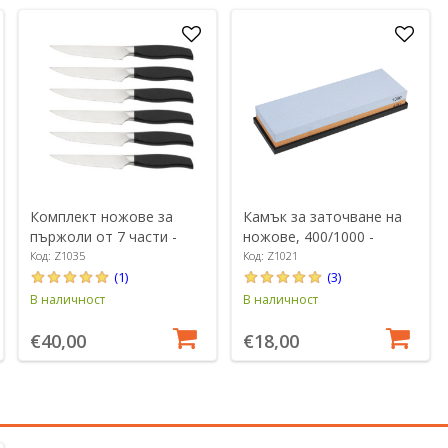
Комплект ножове за
Камък за заточване на
пържоли от 7 части -
ножове, 400/1000 -
Zokura
Zokura
Код: Z1035
Код: Z1021
(1)
(3)
В наличност
В наличност
€40,00
€18,00