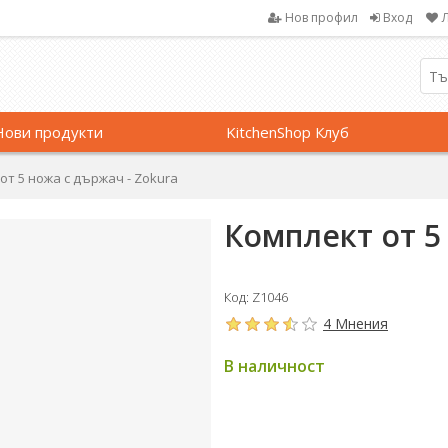
Нов профил
Вход
Нови продукти
KitchenShop Клуб
от 5 ножа с държач - Zokura
Комплект от 5
Код: Z1046
4 Мнения
В наличност