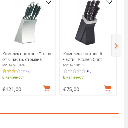
-
Комплект ножове Trojan
Комплект ножове 6
К
от 6 части, стомана -
части - Kitchen Craft
ч
MasterClass
дъ
Код: KCMCTITAN
Код: KCKNB15
Ко
(2)
(0)
В наличност
В наличност
В 
€
€121,00
€75,00
€