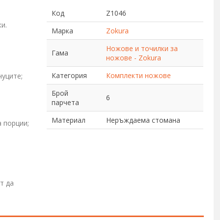
Код
Z1046
и.
Марка
Zokura
Ножове и точилки за
Гама
ножове - Zokura
Категория
Комплекти ножове
чуците;
Брой
6
парчета
Материал
Неръждаема стомана
а порции;
т да