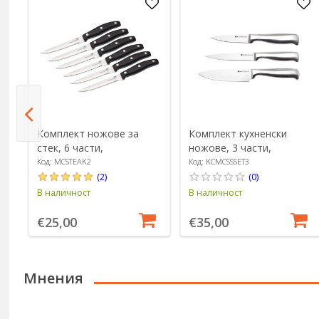
Комплект ножове за
Комплект кухненски
стек, 6 части,
ножове, 3 части,
неръждаема стомана -
стомана - MasterClass
Код: MCSTEAK2
Код: KCMCSSSET3
a
MasterClass
(2)
(0)
В наличност
В наличност
€25,00
€35,00
Мнения