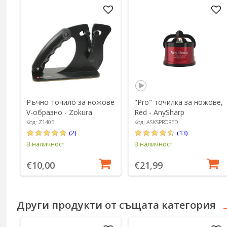
Ръчно точило за ножове
"Pro" точилка за ножове,
V-образно - Zokura
Red - AnySharp
Код: Z1405
Код: ASKSPRORED
(2)
(13)
В наличност
В наличност
€10,00
€21,99
Други продукти от същата категория