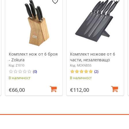
Комплект нож от 6 броя
Комплект ножове от 6
- Zokura
части, незалепващо
покритие - MasterClass
Код: Z1010
Код: MCKNB55
(0)
(2)
В наличност
В наличност
€66,00
€112,00