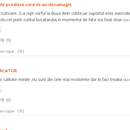
ele produse care m-au dezamagit
rozitoare...S-a rupt varful la doua dintr cutite,iar suportul este execrabi
olo,cel putin cutitul bucatarului,in momentul de fata sta fixat doar cu v
(
0
)
ентари (0)
FACATOR
o calitate medie ,nu sunt din cele mai rezistente dar iti faci treaba cu 
(
0
)
ентари (0)