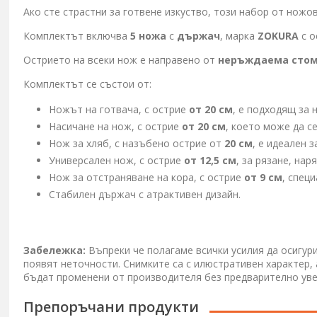
Ако сте страстни за готвене изкуство, този набор от ножов
Комплектът включва
5 ножа
с
държач
, марка
ZOKURA
с о
Острието на всеки нож е направено от
неръждаема сто
Комплектът се състои от:
Ножът на готвача, с острие
от 20 см
, е подходящ за 
Насичане на нож, с острие
от 20 см
, което може да с
Нож за хляб, с назъбено острие от
20 см
, е идеален 
Универсален нож, с острие
от 12,5 см
, за рязане, нар
Нож за отстраняване на кора, с острие
от 9 см
, спец
Стабилен държач с атрактивен дизайн.
Забележка:
Въпреки че полагаме всички усилия да осигур
появят неточности. Снимките са с илюстративен характер,
бъдат променени от производителя без предварително ув
Препоръчани продукти