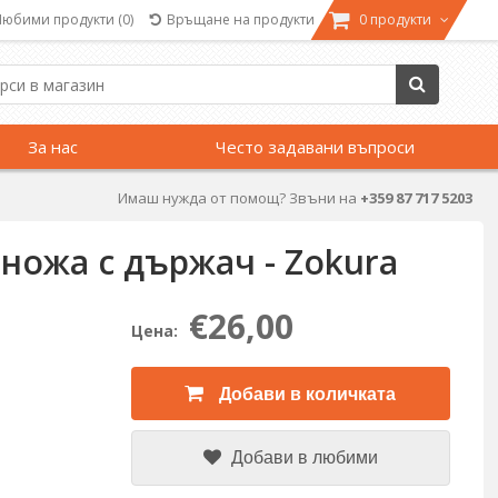
Любими продукти
(0)
Връщане на продукти
0 продукти
За нас
Често задавани въпроси
Имаш нужда от помощ? Звъни на
+359 87 717 5203
 ножа с държач - Zokura
€26,00
Цена:
Добави в количката
Добави в любими