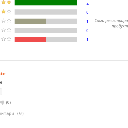
2
0
Само регистрира
1
продукт
0
1
nte
te
(
0
)
ентари (0)