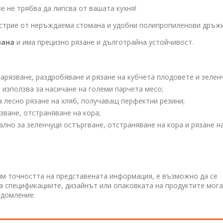
е не трябва да липсва от вашата кухня!
стрие от неръждаема стомана и удобни полипропиленови дръжк
мана
и има прецизно рязане и дълготрайна устойчивост.
нарязване, раздробяване и рязане на кубчета плодовете и зелен
е използва за насичане на големи парчета месо;
за лесно рязане на хляб, получаващ перфектни резини;
язване, отстраняване на кора;
иално за зеленчуци остъргване, отстраняване на кора и рязане н
им точността на представената информация, е възможно да се
 а спецификациите, дизайнът или опаковката на продуктите мога
едомление.