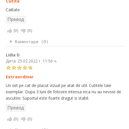
Cutite
Calitate
(
0
)
(
0
)
Коментари (0)
Lidia D
Дата:
25.02.2022 г. 11:56 ч.
Extraordinar
Un set pe cat de placut vizual pe atat de util. Cutitele taie
exemplar. Dupa 3 luni de folosire intensa inca nu au nevoie de
ascutire. Suportul este foarte dragut si stabil.
(
0
)
(
0
)