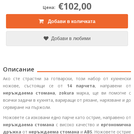
€102,00
Цена:
Добави в количката
Добави в любими
Описание
Ако сте страстни за готварски, този набор от кухненски
ножове, състоящи се от
14 парчета
, направени от
неръждаема стомана
,
zokura
марка, ще ви помогне с
всички задачи в кухнята, вариращи от рязане, нарязване и до
сервиране на пържоли.
Ножовете са изковани едно парче като острие, направено от
неръждаема стомана
с високо качество и
ергономична
дръжка
от
неръждаема стомана
и
ABS
. Ножовете острие