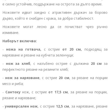
е силно устойчив, поддържане на острота за дълго време.
Ножовете идват заедно с атрактивен държач за борово
дърво, който е снабден с крака, за добра стабилност.
Ножовете могат лесно да се почистват чрез ръчно
измиване.
Наборът включва:
-
ножа на готвача,
с острие
от 20 см,
подходящ за
нарязване и рязане на кубчета зеленчуци;
-
нож за хляб
, с назъбено острие с дължина
20 см
за
перфектното рязане на резините хляб;
-
нож за нарязване
, с острие
20 см
, за рязане на порции
месо и риба;
-
Сантоку
нож, с острие
от 17,5 см
, за рязане на порции,
рязане и нарязване;
-
универсален нож
, с острие
12,5 см
, за нарязване, рязане