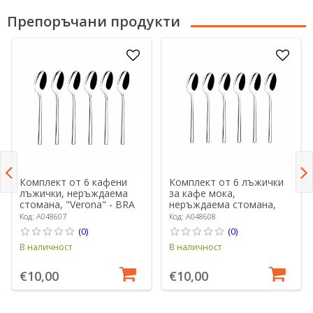
Препоръчани продукти
Комплект от 6 кафени
Комплект от 6 лъжички
лъжички, неръждаема
за кафе мока,
стомана, "Verona" - BRA
неръждаема стомана,
"Verona" - BRA
Код: A048607
Код: A048608
(0)
(0)
В наличност
В наличност
€10,00
€10,00