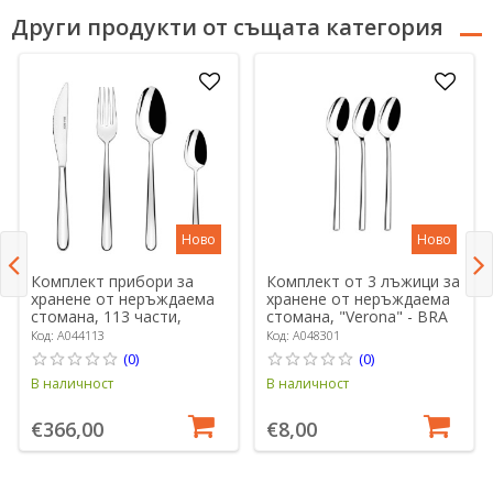
Други продукти от същата категория
Ново
Ново
Комплект прибори за
Комплект от 3 лъжици за
хранене от неръждаема
хранене от неръждаема
стомана, 113 части,
стомана, "Verona" - BRA
"Napoli" - BRA
Код: A044113
Код: A048301
(0)
(0)
В наличност
В наличност
€366,00
€8,00