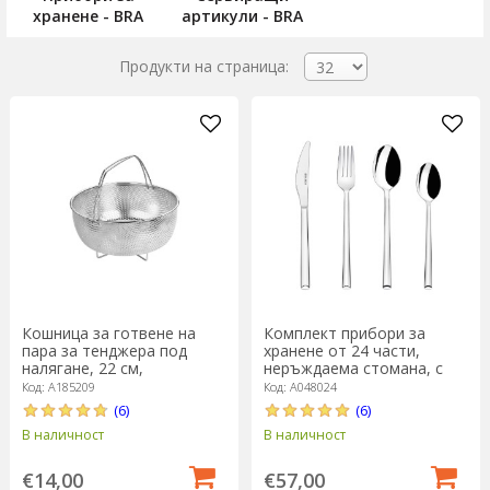
хранене - BRA
артикули - BRA
Продукти на страница:
Кошница за готвене на
Комплект прибори за
пара за тенджера под
хранене от 24 части,
налягане, 22 см,
неръждаема стомана, с
неръждаема стомана -
нож за пържоли, „Verona”
Код: A185209
Код: A048024
BRA
– BRA
(6)
(6)
В наличност
В наличност
€14,00
€57,00