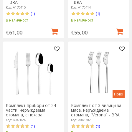
– BRA
- BRA
Код: A170415
Код: A170414
(1)
(1)
В наличност
В наличност
€61,00
€55,00
Ново
Комплект прибори от 24
Комплект от 3 вилици за
части, неръждаема
маса, неръждаема
стомана, с нож за
стомана, "Verona" - BRA
пържоли, “Treviso” – BRA
Код: A045024
Код: A048302
(1)
(1)