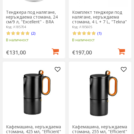
Тенджера под налягане,
Комплект тенджери под
неръждаема стомана, 24
налягане, неръждаема
см/9 л, "Excellent" - BRA
стомана, 4 L + 7 L, "Tekna"
- BRA
Код: A185704
Код: A185605
(2)
(1)
В наличност
В наличност
€131,00
€197,00
Кафемашина, неръждаема
Кафемашина, неръждаема
стомана, 425 мл, "Efficient"
стомана, 255 мл, "Efficient"