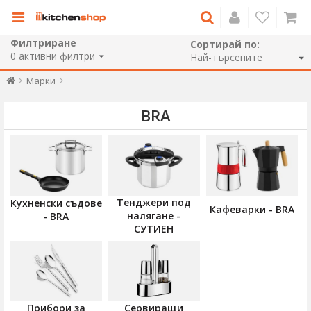
Филтриране
Сортирай по:
0
активни филтри
Марки
BRA
Тенджери под
Кухненски съдове
Кафеварки - BRA
налягане -
- BRA
СУТИЕН
Прибори за
Сервиращи