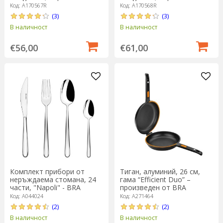
Код: A170567R
Код: A170568R
(3)
(3)
В наличност
В наличност
€56,00
€61,00
Комплект прибори от
Тиган, алуминий, 26 см,
неръждаема стомана, 24
гама “Efficient Duo” –
части, "Napoli" - BRA
произведен от BRA
Код: A044024
Код: A271464
(2)
(2)
В наличност
В наличност