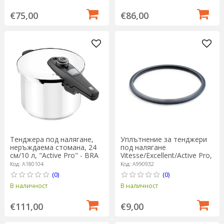
€75,00
€86,00
Уплътнение за тенджери
Тенджера под налягане,
под налягане
неръждаема стомана, 24
Vitesse/Excellent/Active Pro,
см/10 л, "Active Pro" - BRA
22 см - BRA
Код: A990932
Код: A180104
(0)
(0)
В наличност
В наличност
€9,00
€111,00