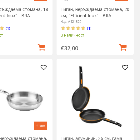
еръждаема стомана, 18
Тиган, неръждаема стомана, 20
ient Inox" - BRA
см, "Efficient Inox" - BRA
8
Код: A121820
(1)
(1)
ст
В наличност
€32,00
Ново
 неръждаема стомана,
Тиган, алуминий, 26 см, гама