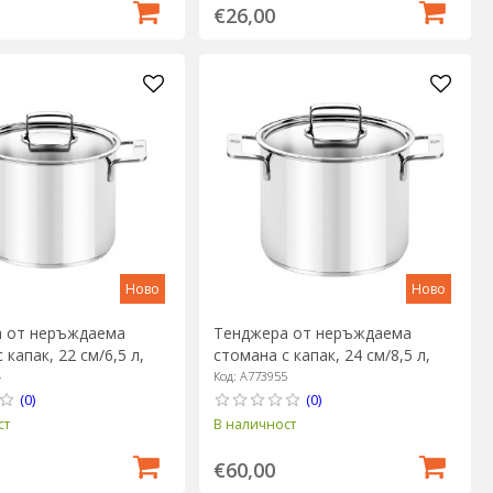
€26,00
Ново
Ново
 от неръждаема
Тенджера от неръждаема
 капак, 22 см/6,5 л,
стомана с капак, 24 см/8,5 л,
e" - BRA
"Signature" - BRA
4
Код: A773955
(0)
(0)
ст
В наличност
€60,00