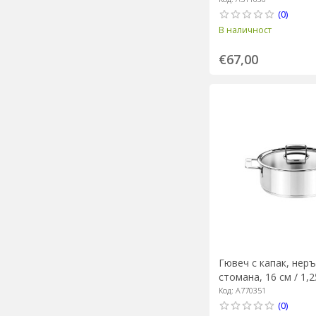
(0)
В наличност
€67,00
Гювеч с капак, нер
стомана, 16 см / 1,2
"Signature" - BRA
Код: A770351
(0)