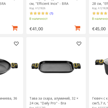
 BRA
см, "Efficient Inox" - BRA
28 см, "Ef
Код: A121826
Код: A12182
(1)
В наличност
В налично
€41,00
€45,00
иниева, 36
Тава за скара, алуминий, 32 ×
Гювеч с к
24 см, "Daily Pro" - Bra
см/5,7 л, 
Код: A511740
Код: A51032