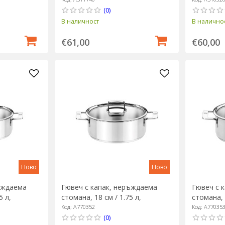
(0)
В наличност
В налично
€61,00
€60,00
Ново
Ново
ъждаема
Гювеч с капак, неръждаема
Гювеч с 
5 л,
стомана, 18 см / 1.75 л,
стомана, 
"Signature" - BRA
"Signatur
Код: A770352
Код: A77035
(0)