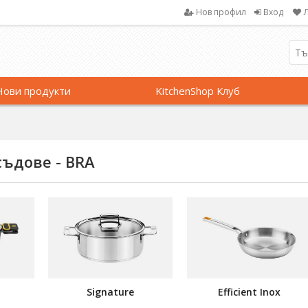
Нов профил
Вход
Нови продукти
KitchenShop Клуб
съдове - BRA
Signature
Efficient Inox