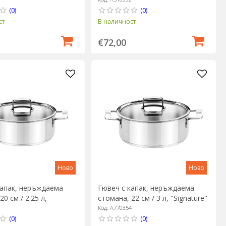
(0)
(0)
ст
В наличност
€72,00
Ново
Ново
капак, неръждаема
Гювеч с капак, неръждаема
20 см / 2.25 л,
стомана, 22 см / 3 л, "Signature"
e" - BRA
- BRA
3
Код: A770354
(0)
(0)