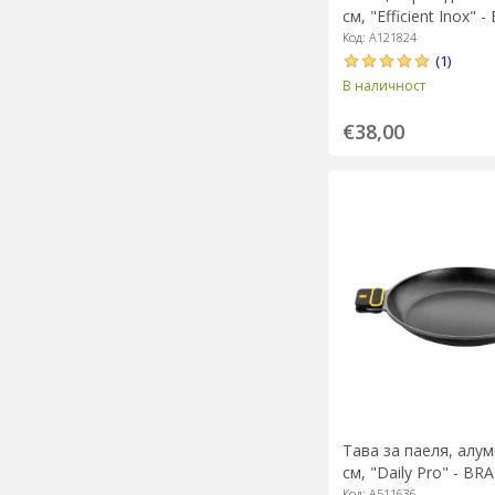
см, "Efficient Inox" -
Код: A121824
(1)
В наличност
€38,00
Тава за паеля, алум
см, "Daily Pro" - BRA
Код: A511636