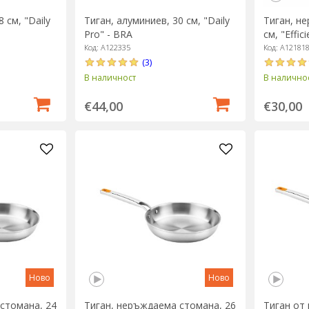
 см, "Daily
Тиган, алуминиев, 30 см, "Daily
Тиган, н
Pro" - BRA
см, "Effic
Код: A122335
Код: A12181
(3)
В наличност
В налично
€44,00
€30,00
Ново
Ново
стомана, 24
Тиган, неръждаема стомана, 26
Тиган от