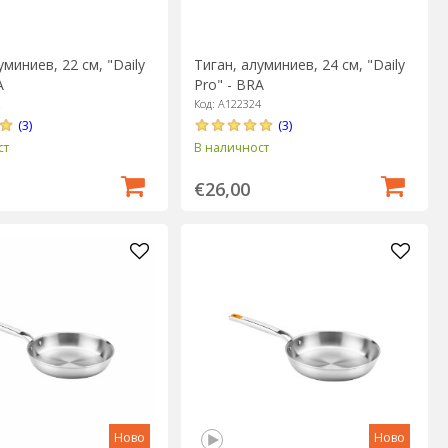
уминиев, 22 см, "Daily
Тиган, алуминиев, 24 см, "Daily
A
Pro" - BRA
2
Код: A122324
(3)
(3)
ст
В наличност
€26,00
Ново
Ново