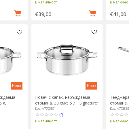
В наличност
В налично
€39,00
€41,00
Ново
Ново
ъждаема
Гювеч с капак, неръждаема
Тенджера
5 л,
стомана, 30 см/5,5 л, "Signature"
стомана, 1
- BRA
- BRA
Код: A770357
Код: A77385
(0)
В наличност
В налично