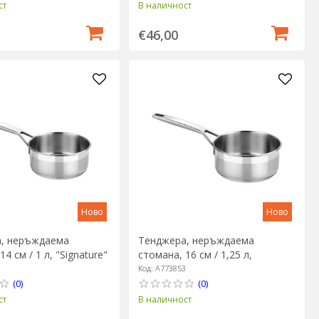
ст
В наличност
€46,00
Ново
Ново
, неръждаема
Тенджера, неръждаема
4 см / 1 л, "Signature"
стомана, 16 см / 1,25 л,
"Signature" - BRA
2
Код: A773853
(0)
(0)
ст
В наличност