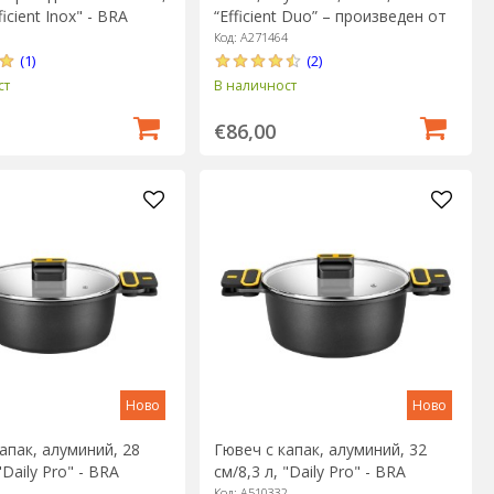
ficient Inox" - BRA
“Efficient Duo” – произведен от
BRA
8
Код: A271464
(1)
(2)
ст
В наличност
€86,00
Ново
Ново
апак, алуминий, 28
Гювеч с капак, алуминий, 32
"Daily Pro" - BRA
см/8,3 л, "Daily Pro" - BRA
8
Код: A510332