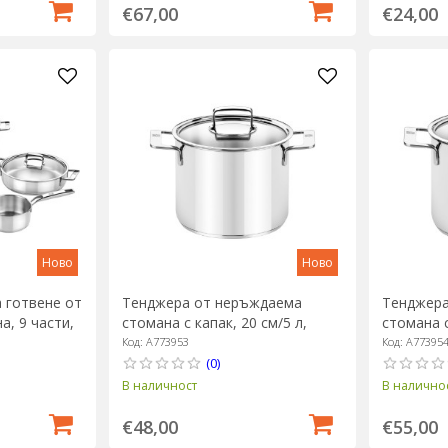
€67,00
€24,00
Ново
Ново
 готвене от
Тенджера от неръждаема
Тенджера
, 9 части,
стомана с капак, 20 см/5 л,
стомана с
"Signature" - BRA
"Signatur
Код: A773953
Код: A77395
(0)
В наличност
В налично
€48,00
€55,00