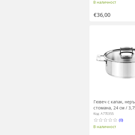
В наличност
€36,00
Гювеч с капак, нер
стомана, 24 см / 3,7
"Signature" - BRA
Код: A770355
(0)
В наличност