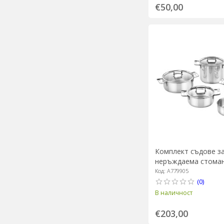
€50,00
Комплект съдове за
неръждаема стомана
"Signature" - BRA
Код: A779905
(0)
В наличност
€203,00