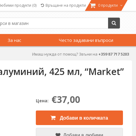
Любими продукти
(0)
Връщане на продукти
0 продукти
За нас
Често задавани въпроси
Имаш нужда от помощ? Звъни на
+359 87 717 5203
луминий, 425 мл, “Market”
€37,00
Цена:
Добави в количката
Добави в любими