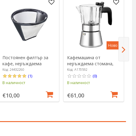
Ново
Постоянен филтър за
Кафемашина от
Е
кафе, неръждаема
неръждаема стомана,
ал
стомана, размер 4 -
500 мл, "Flavour Crystal" -
Ut
Код: 24432260
Код: A170592
Ко
Westmark
BRA
La
(1)
(0)
В наличност
В наличност
В 
€10,00
€61,00
€