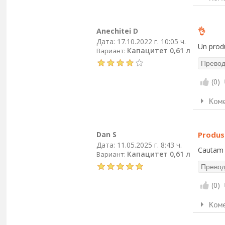
Anechitei D
👌
Дата:
17.10.2022 г. 10:05 ч.
Un produ
Капацитет 0,61 л
Вариант:
(
0
)
Ком
Dan S
Produs
Дата:
11.05.2025 г. 8:43 ч.
Cautam o
Капацитет 0,61 л
Вариант:
(
0
)
Ком