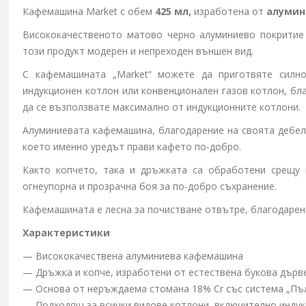
Кафемашина
Market
с обем
425 мл,
изработена от
алумин
Висококачественото матово черно алуминиево покритие 
този продукт модерен и непреходен външен вид.
С кафемашината „Market“ можете да приготвяте силно
индукционен котлон или конвенционален газов котлон, бл
да се възползвате максимално от индукционните котлони.
Алуминиевата кафемашина, благодарение на своята дебел
което именно уредът прави кафето по-добро.
Както копчето, така и дръжката са обработени срещу в
огнеупорна и прозрачна боя за по-добро съхранение.
Кафемашината е лесна за почистване отвътре, благодарен
Характеристики
— Висококачествена алуминиева кафемашина
— Дръжка и копче, изработени от естествена букова дърв
— Основа от неръждаема стомана 18% Cr със система „Пъ
— Подходящ за всички видове котлони, включително инду