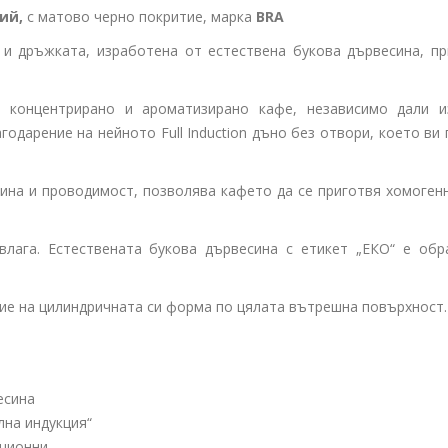
ий,
с матово черно покритие, марка
BRA
и дръжката, изработена от естествена букова дървесина, пр
 концентрирано и ароматизирано кафе, независимо дали и
агодарение на нейното
Full Induction
дъно без отвори, което ви
ина и проводимост, позволява кафето да се приготвя хомоген
лага. Естествената букова дървесина с етикет „ЕКО“ е обр
ие на цилиндричната си форма по цялата вътрешна повърхност.
есина
лна индукция“
кционни