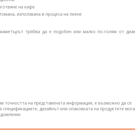
иготвяне на кафе
омана, използвана в процеса на леене
диаметърът трябва да е подобен или малко по-голям от диа
им точността на представената информация, е възможно да се
 а спецификациите, дизайнът или опаковката на продуктите мога
едомление.