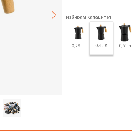
Избирам Капацитет
0,42 л
0,28 л
0,61 л