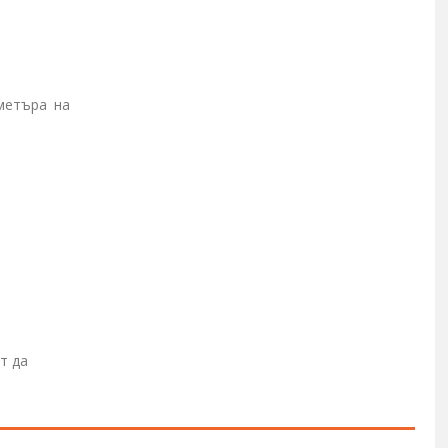
метъра на
т да