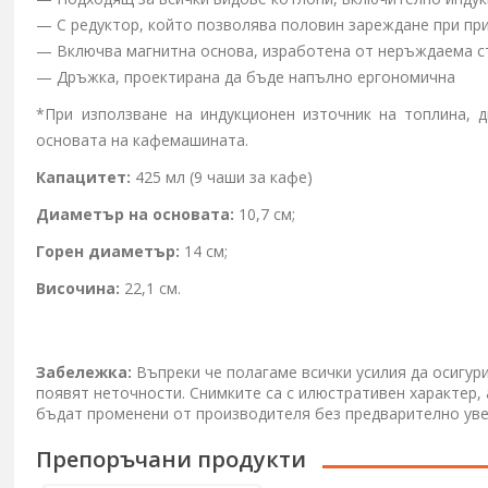
— С редуктор, който позволява половин зареждане при пр
— Включва магнитна основа, изработена от неръждаема ст
— Дръжка, проектирана да бъде напълно ергономична
*При използване на индукционен източник на топлина, 
основата на кафемашината.
Капацитет:
425 мл (9 чаши за кафе)
Диаметър на основата:
10,7 см;
Горен диаметър:
14 см;
Височина:
22,1 см.
Забележка:
Въпреки че полагаме всички усилия да осигур
появят неточности. Снимките са с илюстративен характер,
бъдат променени от производителя без предварително ув
Препоръчани продукти