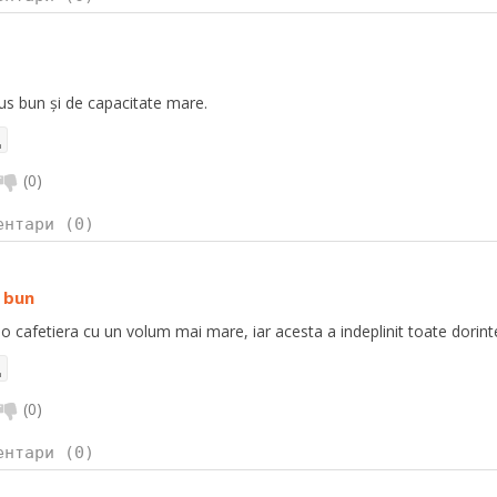
s bun și de capacitate mare.
(
0
)
ентари (0)
 bun
 cafetiera cu un volum mai mare, iar acesta a indeplinit toate dorint
(
0
)
ентари (0)