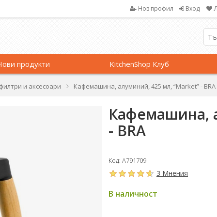
Нов профил
Вход
Нови продукти
KitchenShop Клуб
филтри и аксесоари
Кафемашина, алуминий, 425 мл, “Market” - BRA
Кафемашина, а
- BRA
Код: A791709
3 Мнения
В наличност