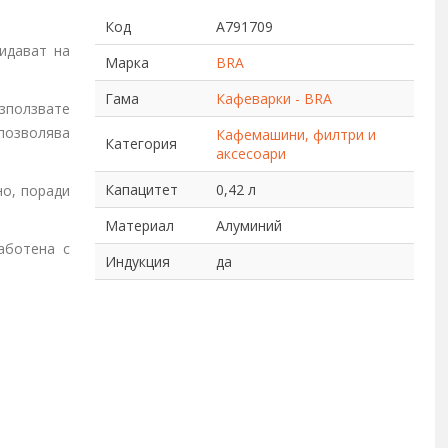
Код
A791709
идават на
Марка
BRA
Гама
Кафеварки - BRA
зползвате
 позволява
Кафемашини, филтри и
Категория
аксесоари
Капацитет
0,42 л
но, поради
Материал
Алуминий
аботена с
Индукция
да