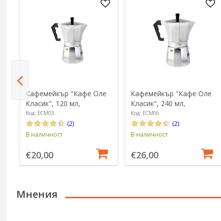
Кафемейкър "Кафе Оле
Кафемейкър "Кафе Оле
re
Класик", 120 мл,
Класик", 240 мл,
алуминий - Grunwerg
алуминий - Grunwerg
Код: ECM03
Код: ECM06
(2)
(2)
В наличност
В наличност
€20,00
€26,00
Мнения