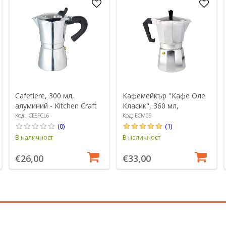
Cafetiere, 300 мл,
Кафемейкър "Кафе Оле
алуминий - Kitchen Craft
Класик", 360 мл,
алуминий - Grunwerg
Код: ICESPCL6
Код: ECM09
(0)
(1)
В наличност
В наличност
€26,00
€33,00