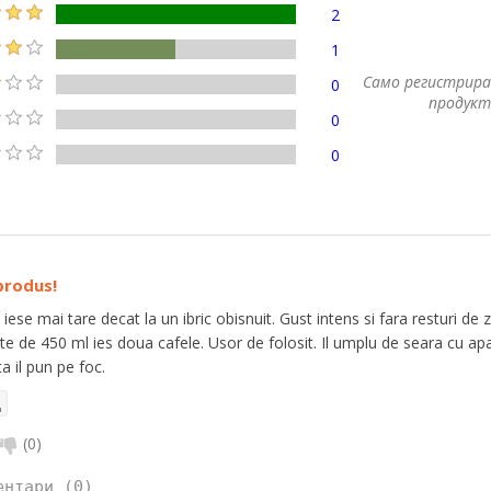
2
1
Само регистрира
0
продукт
0
0
produs!
iese mai tare decat la un ibric obisnuit. Gust intens si fara resturi de
te de 450 ml ies doua cafele. Usor de folosit. Il umplu de seara cu apa s
a il pun pe foc.
(
0
)
ентари (0)