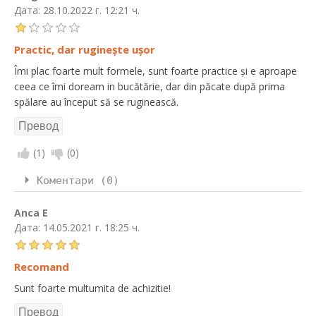
Дата:
28.10.2022 г. 12:21 ч.
Practic, dar ruginește ușor
Îmi plac foarte mult formele, sunt foarte practice și e aproape
ceea ce îmi doream in bucătărie, dar din păcate după prima
spălare au început să se ruginească.
(
1
)
(
0
)
Коментари (0)
Anca E
Дата:
14.05.2021 г. 18:25 ч.
Recomand
Sunt foarte multumita de achizitie!