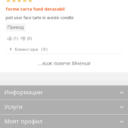
forme tarta fund detasabil
poti usor face tarte in aceste conditii
(
1
)
(
0
)
Коментари (0)
...виж повече Мнения
Информации
Услуги
Моят профил