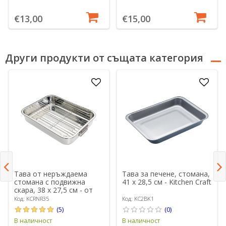
€13,00
€15,00
Други продукти от същата категория
Тава от неръждаема
Тава за печене, стомана,
стомана с подвижна
41 х 28,5 см - Kitchen Craft
скара, 38 x 27,5 см - от
Kitchen Craft
Код: KCRNR35
Код: KC2BK1
(5)
(0)
В наличност
В наличност