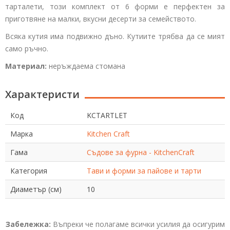
тарталети, този комплект от 6 форми е перфектен за
приготвяне на малки, вкусни десерти за семейството.
Всяка кутия има подвижно дъно. Кутиите трябва да се мият
само ръчно.
Материал:
неръждаема стомана
Характеристи
Код
KCTARTLET
Марка
Kitchen Craft
Гама
Съдове за фурна - KitchenCraft
Категория
Тави и форми за пайове и тарти
Диаметър (см)
10
Забележка:
Въпреки че полагаме всички усилия да осигурим