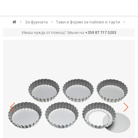
За фурната
Тави и форми за пайове и тарти
Имаш нужда от помощ? Звъни на
+359 87 717 5203