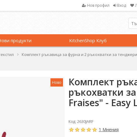
Нов профил
Вход
Нови продукти
KitchenShop Клуб
текстил
Комплект ръкавица за фурна и 2 ръкохватки за тенджери, "J
Комплект ръка
Ново
ръкохватки за 
Fraises" - Easy 
Код: 2630JARF
1 Мнения