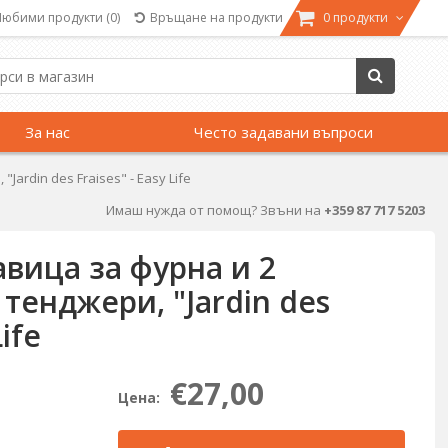
Любими продукти
(0)
Връщане на продукти
0 продукти
За нас
Често задавани въпроси
ardin des Fraises" - Easy Life
Имаш нужда от помощ? Звъни на
+359 87 717 5203
вица за фурна и 2
тенджери, "Jardin des
Life
€27,00
Цена: