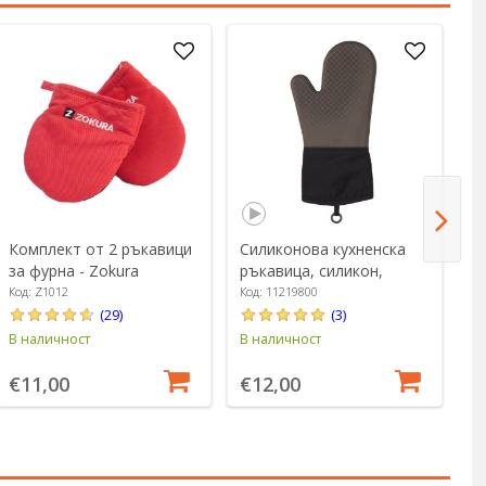
Комплект от 2 ръкавици
Силиконова кухненска
К
за фурна - Zokura
ръкавица, силикон,
фу
черна, "Good Grips" - OXO
K
Код: Z1012
Код: 11219800
Ко
(29)
(3)
В наличност
В наличност
В 
€11,00
€12,00
€