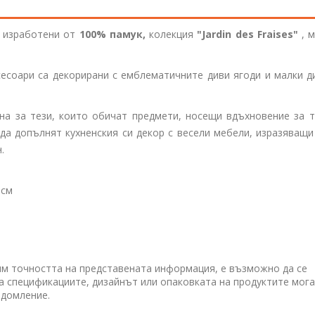
, изработени от
100% памук,
колекция
"Jardin des Fraises"
, 
сесоари са декорирани с емблематичните диви ягоди и малки д
на за тези, които обичат предмети, носещи вдъхновение за т
 да допълнят кухненския си декор с весели мебели, изразяващ
.
 см
им точността на представената информация, е възможно да се
 а спецификациите, дизайнът или опаковката на продуктите мога
едомление.