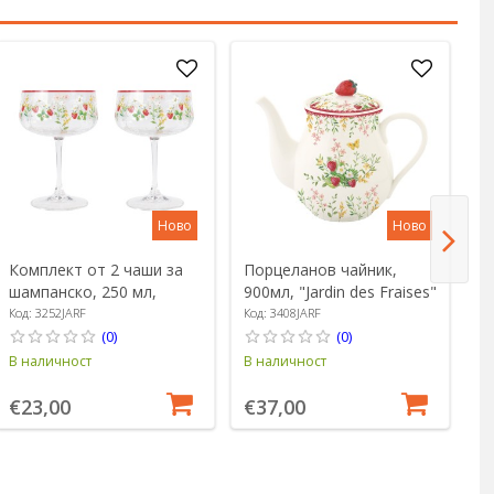
Ново
Ново
Комплект от 2 чаши за
Порцеланов чайник,
П
шампанско, 250 мл,
900мл, "Jardin des Fraises"
по
изработени от стъкло,
- Easy Life
"J
Код: 3252JARF
Код: 3408JARF
Ко
"Jardin des Fraises" - Easy
Li
(0)
(0)
Life
В наличност
В наличност
В 
€23,00
€37,00
€