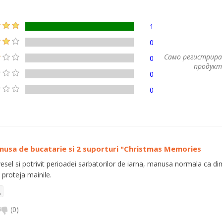
1
0
Само регистрира
0
продукт
0
0
nusa de bucatarie si 2 suporturi "Christmas Memories
esel si potrivit perioadei sarbatorilor de iarna, manusa normala ca d
 proteja mainile.
(
0
)