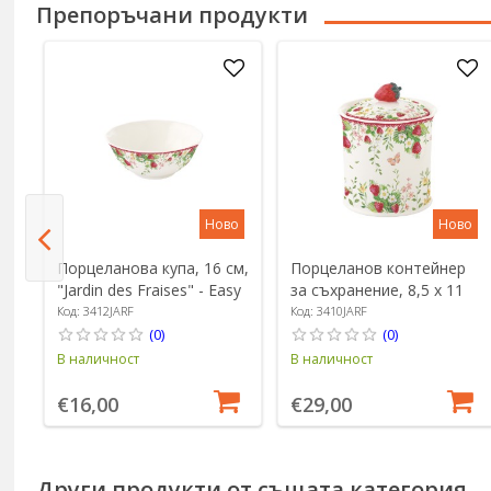
Препоръчани продукти
о
Ново
Ново
т
Порцеланова купа, 16 см,
Порцеланов контейнер
"Jardin des Fraises" - Easy
за съхранение, 8,5 x 11
sy
Life
см, "Jardin des Fraises" -
Код: 3412JARF
Код: 3410JARF
Easy Life
(0)
(0)
В наличност
В наличност
€16,00
€29,00
Други продукти от същата категория