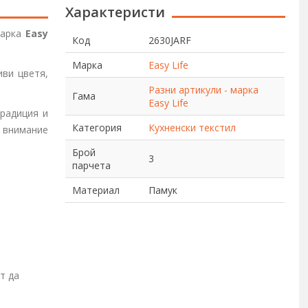
Характеристи
марка
Easy
Код
2630JARF
Марка
Easy Life
иви цветя,
Разни артикули - марка
Гама
Easy Life
радиция и
Категория
Кухненски текстил
и внимание
Брой
3
парчета
Материал
Памук
т да