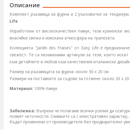
Описание
Комплект ръкавица за фурна и 2 ръкохватки за тенджери
Life
Изработени от висококачествен памук, тези кухненски ак
внасяйки свежа и изискана атмосфера на трапезата.
Колекцията
"Jardin des Fraises"
от
Easy Life
е предназначе
свежест. Те са незаменими артикули за тези, които искат
към детайлите и любов към качествения италиански дизайн
Размер на ръкавицата за фурна: около 30 x 20 см
Размери на поставките за съдове за готвене: около 20 x 20
Материал:
100% памук
Забележка:
Въпреки че полагаме всички усилия да осигур
появят неточности. Снимките са с илюстративен характер,
бъдат променени от производителя без предварително ув