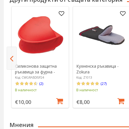
Силиконова защитна
Кухненска ръкавица -
ръкавица за фурна -
Zokura
Colourworks
Код: CWGRABDISP24
Код: Z1013
(2)
(27)
В наличност
В наличност
€10,00
€8,00
Мнения