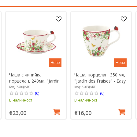
Ново
Ново
Чаша с чинийка,
Чаша, порцелан, 350 мл,
порцелан, 240мл, "Jardin
"Jardin des Fraises" - Easy
des Fraises" - Easy Life
Life
Код: 3404JARF
Код: 3403JARF
(0)
(0)
В наличност
В наличност
€23,00
€16,00