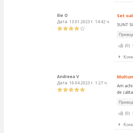
Ilie O
Set oal
Дата:
13.01.2023 г. 14:42 ч.
SUNT SU
(
0
)
Ком
Andreea V
Multum
Дата:
16.04.2023 г. 1:27 ч.
Am achiz
de calit
(
0
)
Ком