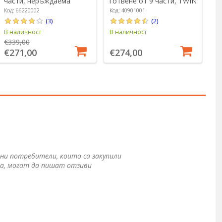
части, неръждаема
готвене от 9 части, TWIN
с
стомана, "Essence" -
Classic - Zwilling
н
Код: 66220002
Код: 40901001
Ко
Zwilling
"
(3)
(2)
В наличност
В наличност
В 
€339,00
€271,00
€274,00
€
ни потребители, които са закупили
а, могат да пишат отзиви