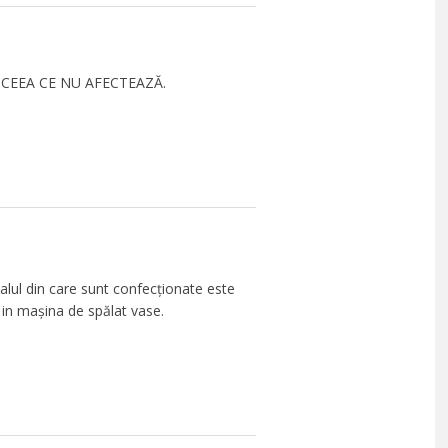
 CEEA CE NU AFECTEAZĂ.
alul din care sunt confecționate este
t in mașina de spălat vase.