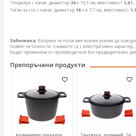
Тенджера с капак: диаметър
24
х 10,5 см, вместимост
3,6
l
;
Тиган за сос с капак: диаметър
16
х в 7,7 см, вместимост
1,
Забележка:
Въпреки че полагаме всички усилия да осигур
появят неточности. Снимките са с илюстративен характер,
бъдат променени от производителя без предварително ув
Препоръчани продукти
Алуминиева тенджера,
Тенджера, алуминий, 24