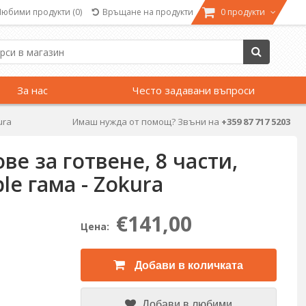
Любими продукти
(0)
Връщане на продукти
0 продукти
За нас
Често задавани въпроси
ura
Имаш нужда от помощ? Звъни на
+359 87 717 5203
е за готвене, 8 части,
e гама - Zokura
€141,00
Цена:
Добави в количката
Добави в любими