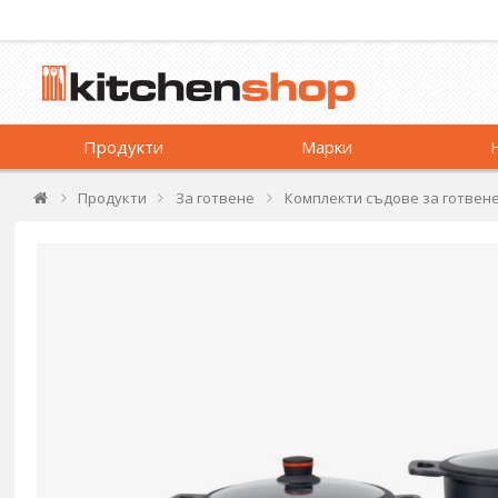
Продукти
Марки
Продукти
За готвене
Комплекти съдове за готвен