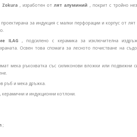
а
Zokura
, изработен от
лят алуминий
, покрит с тройно не
 проектирана за индукция с малки перфорации и корпус от лят
о.
ие ILAG
, подсилено с керамика за изключителна издръ
 храната. Освен това спомага за лесното почистване на съдо
имат мека ръкохватка със силиконови вложки или подвижни с
ене.
ов ръб и мека дръжка.
, керамични и индукционни котлони.
л
;