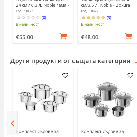
24 см / 6,3 л, Noble гама -
см/3,6 л, Noble - Zokura
Zokura
Код: Z1067
Код: Z1066
(0)
(3)
В наличност
В наличност
€55,00
€48,00
Други продукти от същата категория
Комплект съдове за
Комплект съдове за