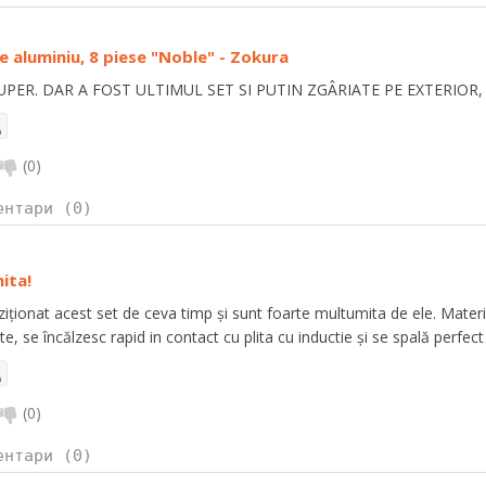
e aluminiu, 8 piese "Noble" - Zokura
PER. DAR A FOST ULTIMUL SET SI PUTIN ZGÂRIATE PE EXTERIOR,
(
0
)
ентари (0)
ita!
iționat acest set de ceva timp și sunt foarte multumita de ele. Materi
ate, se încălzesc rapid in contact cu plita cu inductie și se spală perfec
(
0
)
ентари (0)