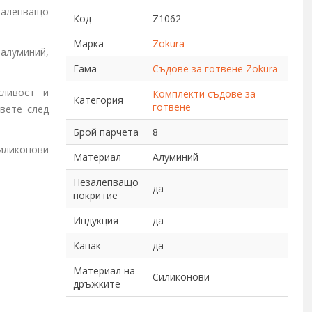
залепващо
Код
Z1062
Марка
Zokura
 алуминий,
Гама
Съдове за готвене Zokura
жливост и
Комплекти съдове за
Категория
готвене
вете след
Брой парчета
8
иликонови
Материал
Алуминий
Незалепващо
да
покритие
Индукция
да
Капак
да
Материал на
Силиконови
дръжките