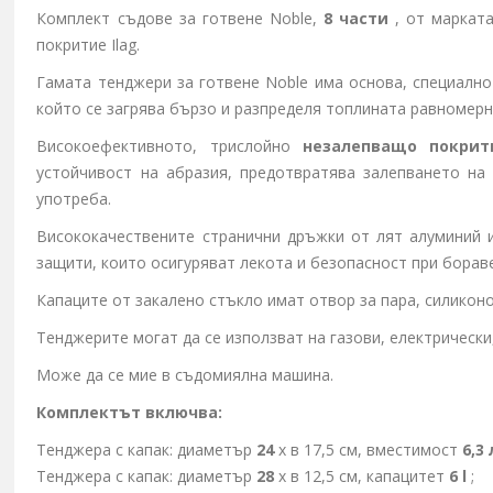
Комплект съдове за готвене Noble,
8 части
, от маркат
покритие Ilag.
Гамата тенджери за готвене Noble има основа, специално
който се загрява бързо и разпределя топлината равномерн
Високоефективното, трислойно
незалепващо покрит
устойчивост на абразия, предотвратява залепването на
употреба.
Висококачествените странични дръжки от лят алуминий 
защити, които осигуряват лекота и безопасност при борав
Капаците от закалено стъкло имат отвор за пара, силикон
Тенджерите могат да се използват на газови, електрически
Може да се мие в съдомиялна машина.
Комплектът включва:
Тенджера с капак: диаметър
24
х в 17,5 см, вместимост
6,3
Тенджера с капак: диаметър
28
х в 12,5 см,
капацитет
6
l
;