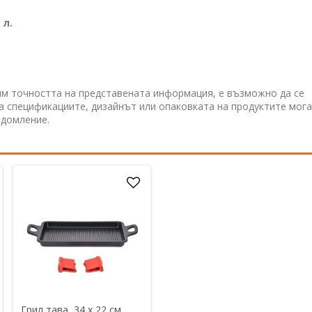
1
л.
им точността на представената информация, е възможно да се
 а спецификациите, дизайнът или опаковката на продуктите мога
едомление.
Грил тава, 34 х 22 см,