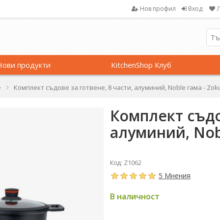
Нов профил
Вход
Нови продукти
KitchenShop Клуб
е
Комплект съдове за готвене, 8 части, алуминий, Noble гама - Zok
Комплект съдов
алуминий, Nobl
Код: Z1062
5 Мнения
В наличност