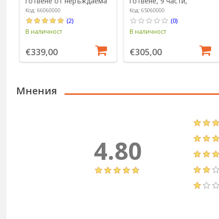
8
готвене от неръждаема
готвене, 9 части,
z
стомана, 9 части,
<<Quadro>> - Zwilling
Код: 66060000
Код: 65060000
"Passion" - Zwilling
(2)
(0)
В наличност
В наличност
€339,00
€305,00
Мнения
4.80