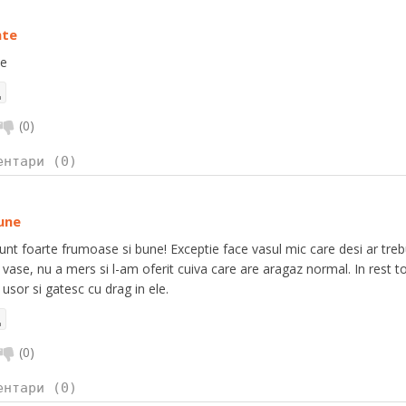
nte
te
(
0
)
ентари (0)
une
unt foarte frumoase si bune! Exceptie face vasul mic care desi ar trebu
e vase, nu a mers si l-am oferit cuiva care are aragaz normal. In rest t
 usor si gatesc cu drag in ele.
(
0
)
ентари (0)