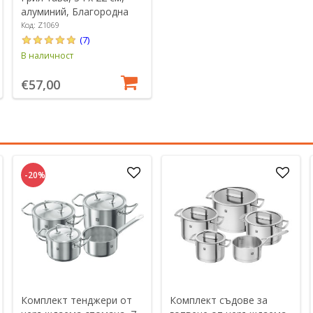
алуминий, Благородна
гама - Zokura
Код: Z1069
(7)
В наличност
€57,00
-20%
Комплект тенджери от
Комплект съдове за