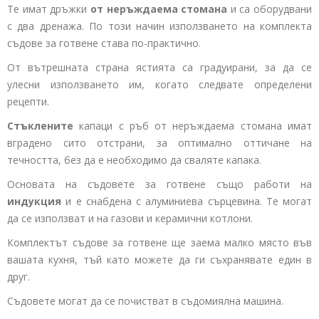
Те имат дръжки
от неръждаема стомана
и са оборудвани
с два дренажа. По този начин използването на комплекта
съдове за готвене става по-практично.
От вътрешната страна ястията са градуирани, за да се
улесни използването им, когато следвате определени
рецепти.
Стъклените
капаци с ръб от неръждаема стомана имат
вградено сито отстрани, за оптимално оттичане на
течността, без да е необходимо да сваляте капака.
Основата на съдовете за готвене също работи на
индукция
и е снабдена с алуминиева сърцевина. Те могат
да се използват и на газови и керамични котлони.
Комплектът съдове за готвене ще заема малко място във
вашата кухня, тъй като можете да ги съхранявате един в
друг.
Съдовете могат да се почистват в съдомиялна машина.