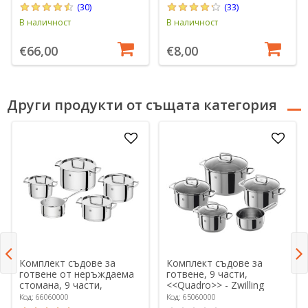
(30)
(33)
В наличност
В наличност
€66,00
€8,00
Други продукти от същата категория
Комплект съдове за
Комплект съдове за
готвене от неръждаема
готвене, 9 части,
стомана, 9 части,
<<Quadro>> - Zwilling
"Passion" - Zwilling
Код: 66060000
Код: 65060000