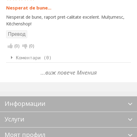
Nesperat de bune...
Nesperat de bune, raport pret-calitate excelent. Mulțumesc,
Kitchenshop!
(
0
)
(
0
)
Коментари (0)
...виж повече Мнения
Информации
Услуги
Моят профил