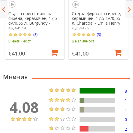
Съд за приготвяне на
Съд за фурна за сирене,
сирена, керамичен, 17,5
керамичен, 17,5 см/0,55
см/0,55 л, Burgundy -
л, Charcoal - Emile Henry
Emile Henry
Код: 841734
Код: 841779
(3)
(3)
В наличност
В наличност
€41,00
€41,00
Мнения
8
4.08
1
1
0
2