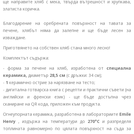
ще направите хляб с мека, твърда вътрешност и хрупкава,
златиста коричка.
Благодарение на оребрената повърхност на тавата за
печене, хлябът няма да залепне и ще бъде лесен за
изваждане.
Приготвянето на собствен хляб стана много лесно!
Комплектът съдържа:
- форма за печене на хляб, изработена от
специална
керамика,
диаметър
28,5 см
(с дръжки: 34 см);
-
1
керамично острие за нарязване на тесто;
- дигитална готварска книга с рецепти и практични съвети (на
английски и френски език) - ще бъде достъпна чрез
сканиране на QR кода, приложен към продукта.
Огнеупорната керамика, разработена в лабораториите
Emile
Henry
, издържа на температури до
270°C
и разпределя
топлината равномерно по цялата повърхност на съда за