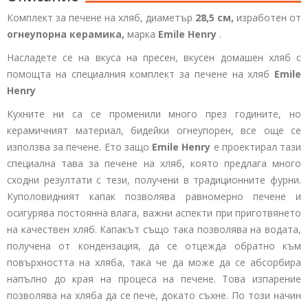
Комплект за печене на хляб, диаметър
28,5 см,
изработен от
огнеупорна керамика,
марка
Emile Henry
.
Насладете се на вкуса на пресен, вкусен домашен хляб с
помощта на специалния
комплект за печене на хляб
Emile
Henry
Кухните ни са се променили много през годините, но
керамичният материал, бидейки огнеупорен, все още се
използва за печене. Ето защо
Emile Henry
е проектирал тази
специална тава за печене на хляб, която предлага много
сходни резултати с тези, получени в традиционните фурни.
Куполовидният капак позволява равномерно печене и
осигурява постоянна влага, важни аспекти при приготвянето
на качествен хляб. Капакът също така позволява на водата,
получена от кондензация, да се отцежда обратно към
повърхността на хляба, така че да може да се абсорбира
напълно до края на процеса на печене. Това изпарение
позволява на хляба да се пече, докато съхне. По този начин