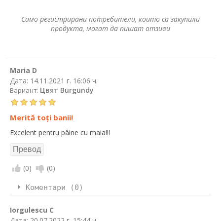
Само регистрирани потребители, които са закупили
продукта, могат да пишат отзиви
Maria D
Дата:
14.11.2021 г. 16:06 ч.
Цвят Burgundy
Вариант:
Merită toți banii!
Excelent pentru pâine cu maia!!!
(
0
)
(
0
)
Коментари (0)
Iorgulescu C
Дата:
20.07.2022 г. 15:44 ч.