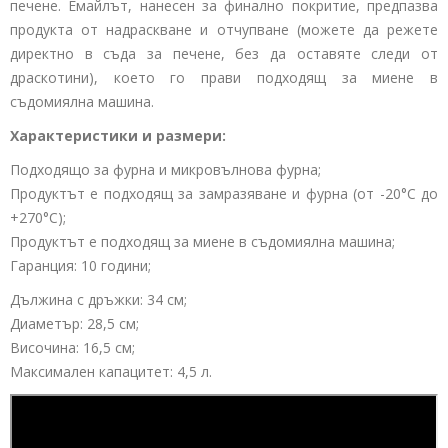
печене. Емайлът, нанесен за финално покритие, предпазва
продукта от надраскване и отчупване (можете да режете
директно в съда за печене, без да оставяте следи от
драскотини), което го прави подходящ за миене в
съдомиялна машина.
Характеристики и размери:
Подходящо за фурна и микровълнова фурна;
Продуктът е подходящ за замразяване и фурна (от -20°C до
+270°C);
Продуктът е подходящ за миене в съдомиялна машина;
Гаранция: 10 години;
Дължина с дръжки: 34 см;
Диаметър: 28,5 см;
Височина: 16,5 см;
Максимален капацитет: 4,5 л.