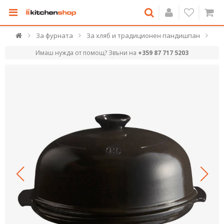
За фурната
За хляб и традиционен пандишпан
Имаш нужда от помощ? Звъни на
+359 87 717 5203