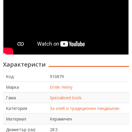
Характеристи
Код
910879
Марка
Emile Henry
Гама
Specialised tools
Категория
За хляб и традиционен пандишпан
Материал
Керамичен
Диаметър (см)
28.5