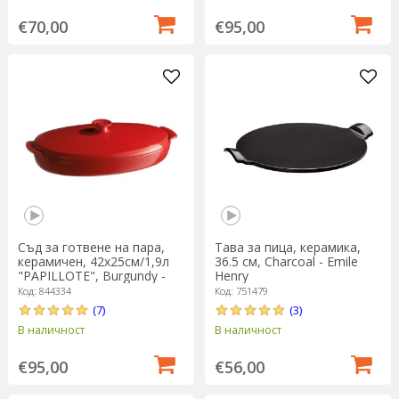
€70,00
€95,00
Съд за готвене на пара,
Тава за пица, керамика,
керамичен, 42x25см/1,9л
36.5 см, Charcoal - Emile
"PAPILLOTE", Burgundy -
Henry
Emile Henry
Код: 844334
Код: 751479
(7)
(3)
В наличност
В наличност
€95,00
€56,00