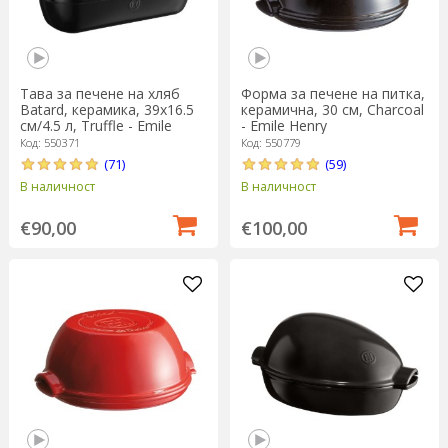
Тава за печене на хляб
Форма за печене на питка,
Batard, керамика, 39x16.5
керамична, 30 см, Charcoal
см/4.5 л, Truffle - Emile
- Emile Henry
Henry
Код: 550371
Код: 550779
(71)
(59)
В наличност
В наличност
€90,00
€100,00