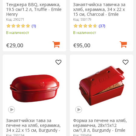
Тенджера BBQ, керамика,
Занаятчийска тавичка за
19.5 см/1.2 л, Truffle - Emile
хляб, керамика, 34 х 22 х
Henry
15 см, Charcoal - Emile
Henry
Код: 290271
Код: 550179
(1)
(37)
В наличност
В наличност
€29,00
€95,00
Занаятчийски тава за
Форма за печене на хляб,
печене на хляб, керамика,
керамична, 28x15x12
34 х 22 х 15 см, Burgundy -
см/1,8 л, Burgundy - Emile
Emile Henry
Henry
Код: 550134
Код: 550434