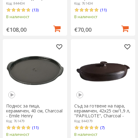
Henry
Код: 844434
Код: 761434
(13)
(11)
В наличност
В наличност
€108,00
€70,00
Поднос за пица,
Съд за готвене на пара,
керамичен, 40 см, Charcoal
керамичен, 42x25 см/1,9 л,
- Emile Henry
"PAPILLOTE", Charcoal -
Emile Henry
Код: 761479
Код: 844379
(11)
(7)
В наличност
В наличност