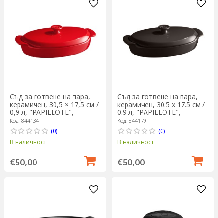
Съд за готвене на пара,
Съд за готвене на пара,
керамичен, 30,5 × 17,5 см /
керамичен, 30.5 x 17.5 см /
0,9 л, "PAPILLOTE",
0.9 л, "PAPILLOTE",
Burgundy - Emile Henry
Charcoal - Emile Henry
Код: 844134
Код: 844179
(0)
(0)
В наличност
В наличност
€50,00
€50,00