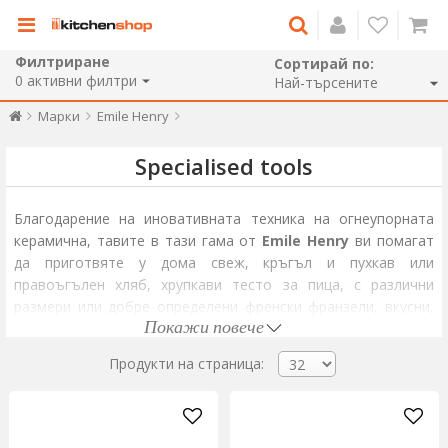
Филтриране
Сортирай по:
0
активни филтри
Марки
Emile Henry
Specialised tools
Благодарение на иновативната техника на огнеупорната
керамична, тавите в тази гама от
Emile Henry
ви помагат
да приготвяте у дома свеж, кръгъл и пухкав или
правоъгълен хляб, хрупкави тесто за пица, с различни
размери или добре определени френски франзели, вкусни,
Покажи повече
сякаш са направени във Франция.
Всяко тесто, което сте омесвали, намира подходяща тава,
Продукти на страница:
от тази гама, за прекрасен резултат.