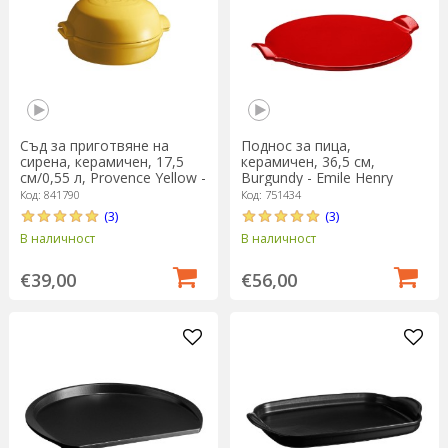
Съд за приготвяне на
Поднос за пица,
сирена, керамичен, 17,5
керамичен, 36,5 см,
см/0,55 л, Provence Yellow -
Burgundy - Emile Henry
Emile Henry
Код: 841790
Код: 751434
(3)
(3)
В наличност
В наличност
€39,00
€56,00