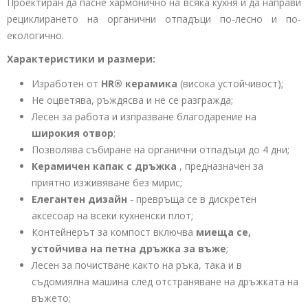
Проектиран да пасне хармонично на всяка кухня и да направи
рециклирането на органични отпадъци по-лесно и по-
екологично.
Характеристики и размери:
Изработен от
HR® керамика
(висока устойчивост);
Не оцветява, ръждясва и не се разгражда;
Лесен за работа и изпразване благодарение на
широкия отвор
;
Позволява събиране на органични отпадъци до 4 дни;
Керамичен капак с дръжка
, предназначен за
приятно изживяване без мирис;
Елегантен дизайн
- превръща се в дискретен
аксесоар на всеки кухненски плот;
Контейнерът за компост включва
миеща се,
устойчива на петна дръжка за въже
;
Лесен за почистване както на ръка, така и в
съдомиялна машина след отстраняване на дръжката на
въжето;