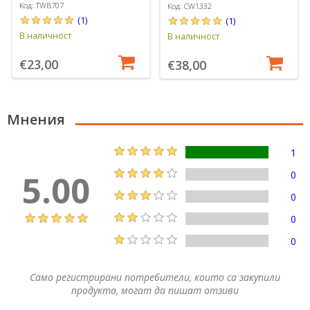
simplehuman
Код: TWB707
Код: CW1332
(1)
(1)
В наличност
В наличност
€23,00
€38,00
Мнения
1
5.00
0
0
0
0
Само регистрирани потребители, които са закупили
продукта, могат да пишат отзиви