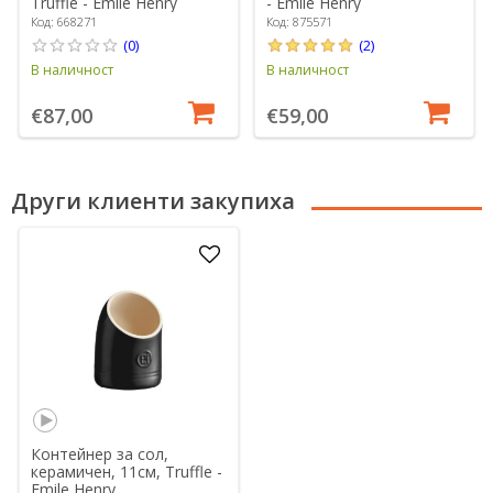
Truffle - Emile Henry
- Emile Henry
Код: 668271
Код: 875571
(0)
(2)
В наличност
В наличност
€87,00
€59,00
Други клиенти закупиха
Контейнер за сол,
керамичен, 11см, Truffle -
Emile Henry