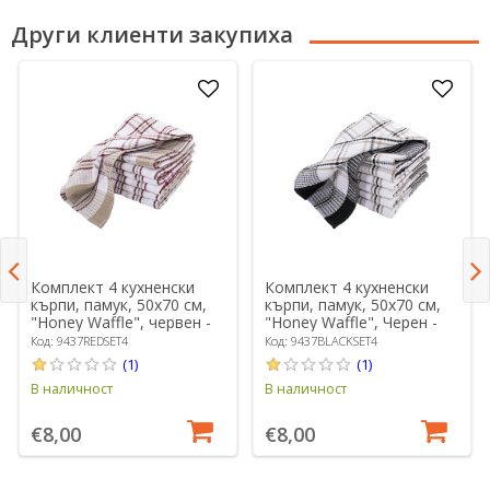
Други клиенти закупиха
Комплект 4 кухненски
Комплект 4 кухненски
кърпи, памук, 50х70 см,
кърпи, памук, 50х70 см,
"Honey Waffle", червен -
"Honey Waffle", Черен -
Tiseco
Tiseco
Код: 9437REDSET4
Код: 9437BLACKSET4
(1)
(1)
В наличност
В наличност
€8,00
€8,00