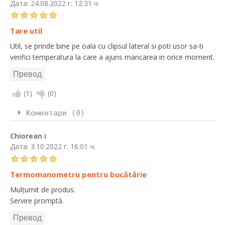
Дата:
24.08.2022 г. 12:31 ч.
Tare util
Util, se prinde bine pe oala cu clipsul lateral si poti usor sa-ti
verifici temperatura la care a ajuns mancarea in orice moment.
(
1
)
(
0
)
Коментари (0)
Chiorean i
Дата:
3.10.2022 г. 16:01 ч.
Termomanometru pentru bucătărie
Mulțumit de produs.
Servire promptă.