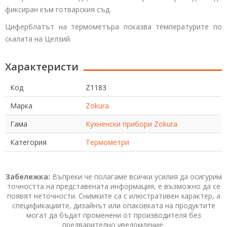
фиксиран към готварския съд.
Циферблатът на термометъра показва температурите по
скалата на Целзий.
Характеристи
Код
Z1183
Марка
Zokura
Гама
Кухненски прибори Zokura
Категория
Термометри
Забележка:
Въпреки че полагаме всички усилия да осигурим
точността на представената информация, е възможно да се
появят неточности. Снимките са с илюстративен характер, а
спецификациите, дизайнът или опаковката на продуктите
могат да бъдат променени от производителя без
предварително уведомление.