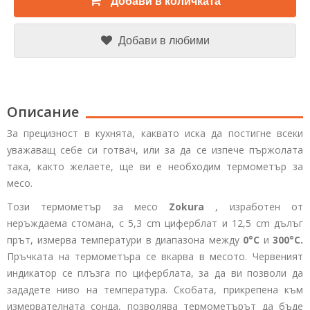
Добави в количката
Добави в любими
Описание
За прецизност в кухнята, каквато иска да постигне всеки
уважаващ себе си готвач, или за да се изпече пържолата
така, както желаете, ще ви е необходим термометър за
месо.
Този термометър за месо
Zokura
, изработен от
неръждаема стомана, с 5,3 cm циферблат и 12,5 cm дълъг
прът, измерва температури в диапазона между
0°C
и
300°C.
Пръчката на термометъра се вкарва в месото. Червеният
индикатор се плъзга по циферблата, за да ви позволи да
зададете ниво на температура. Скобата, прикрепена към
измервателната сонда, позволява термометърът да бъде