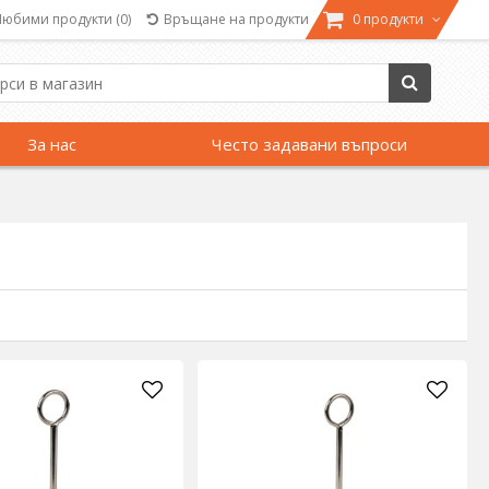
Любими продукти
(0)
Връщане на продукти
0 продукти
За нас
Често задавани въпроси