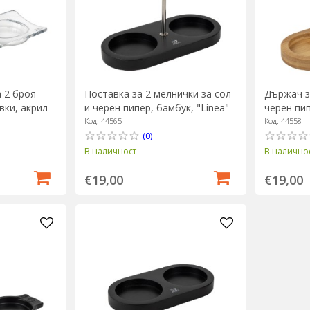
а 2 броя
Поставка за 2 мелнички за сол
Държач з
ки, акрил -
и черен пипер, бамбук, "Linea"
черен пип
Matte Black - Peugeot
Natural -
Код: 44565
Код: 44558
(0)
В наличност
В налично
€19,00
€19,00