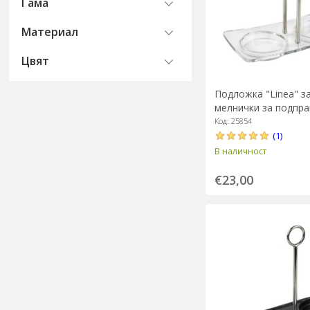
Гама
Материал
Цвят
Подложка "Linea" з
мелнички за подправ
Peugeot
Код: 25854
(1)
В наличност
€23,00