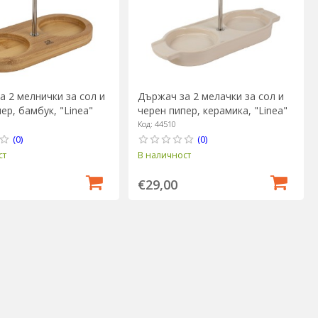
а 2 мелнички за сол и
Държач за 2 мелачки за сол и
ер, бамбук, "Linea"
черен пипер, керамика, "Linea"
 Peugeot
Ecru - Peugeot
Код: 44510
(0)
(0)
ст
В наличност
€29,00