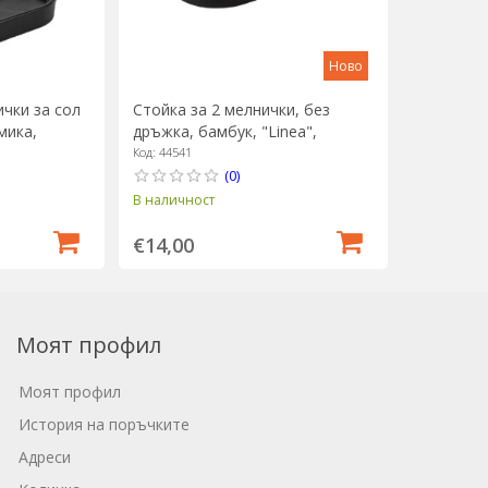
Ново
ички за сол
Стойка за 2 мелнички, без
мика,
дръжка, бамбук, "Linea",
 Peugeot
матово черно - Peugeot
Код: 44541
(0)
В наличност
€14,00
Моят профил
Моят профил
История на поръчките
Адреси