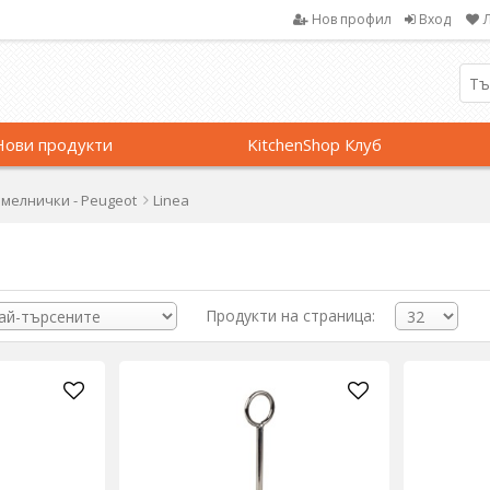
Нов профил
Вход
Нови продукти
KitchenShop Клуб
 мелнички - Peugeot
Linea
Продукти на страница: