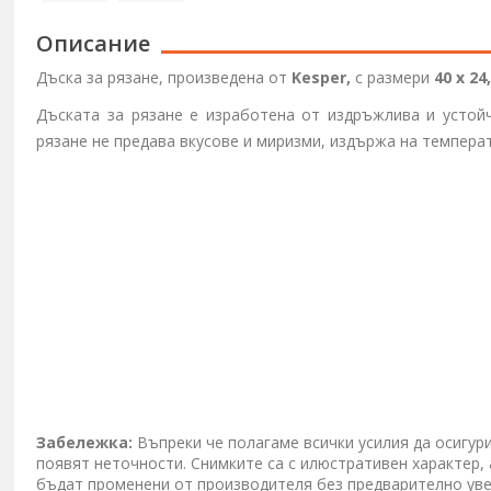
Описание
Дъска за рязане, произведена от
Kesper,
с размери
40 x 24
Дъската за рязане е изработена от издръжлива и усто
рязане не предава вкусове и миризми, издържа на темпера
Забележка:
Въпреки че полагаме всички усилия да осигур
появят неточности. Снимките са с илюстративен характер,
бъдат променени от производителя без предварително ув