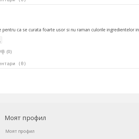
e pentru ca se curata foarte usor si nu raman culorile ingredientelor in
(
0
)
ентари (0)
Моят профил
Моят профил