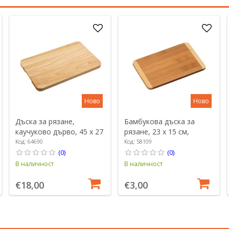
Ново
Ново
Дъска за рязане,
Бамбукова дъска за
каучуково дърво, 45 x 27
рязане, 23 x 15 см,
см, дебелина 2,5 см -
дебелина 1 см - Kesper
Код: 64690
Код: 58109
Kesper
(0)
(0)
В наличност
В наличност
€18,00
€3,00