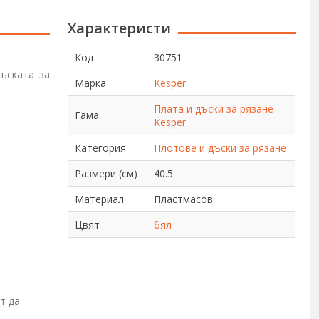
Характеристи
Код
30751
ъската за
Марка
Kesper
Плата и дъски за рязане -
Гама
Kesper
Категория
Плотове и дъски за рязане
Размери (см)
40.5
Материал
Пластмасов
Цвят
бял
т да