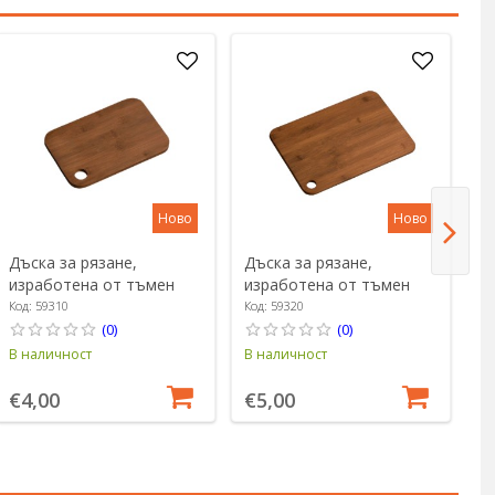
Ново
Ново
Дъска за рязане,
Дъска за рязане,
Д
изработена от тъмен
изработена от тъмен
и
бамбук, 23 x 15 см,
бамбук, 28 x 18,5 см,
ба
Код: 59310
Код: 59320
Ко
дебелина 1 см - Kesper
дебелина 1 см - Kesper
де
(0)
(0)
В наличност
В наличност
В 
€4,00
€5,00
€