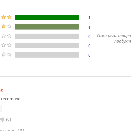
1
1
Само регистрира
0
продукт
0
0
nt
t recomand
(
0
)
ентари (0)