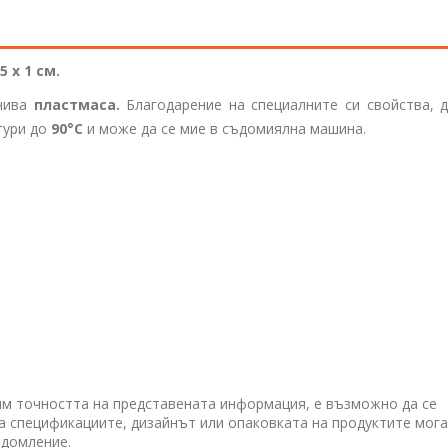
,5 x 1
см.
йчива
пластмаса.
Благодарение на специалните си свойства, д
тури до
90°C
и може да се мие в съдомиялна машина.
им точността на представената информация, е възможно да се
 а спецификациите, дизайнът или опаковката на продуктите мога
едомление.