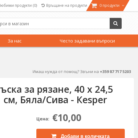
Любими продукти
(0)
Връщане на продукти
0 продукти
За нас
Често задавани въпроси
Имаш нужда от помощ? Звъни на
+359 87 717 5203
ска за рязане, 40 х 24,5
 см, Бяла/Сива - Кеsper
€10,00
Цена:
Добави в количката