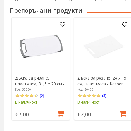
Препоръчани продукти
Дъска за рязане,
Дъска за рязане, 24 х 15
пластмаса, 31,5 х 20 см -
см, пластмаса - Kesper
Kesper
Код: 30750
Код: 30460
(2)
(3)
В наличност
В наличност
€7,00
€2,00