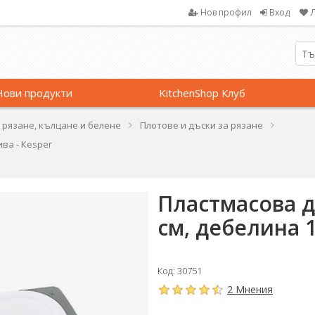
Нов профил
Вход
Нови продукти
KitchenShop Клуб
 рязане, кълцане и белене
Плотове и дъски за рязане
ива - Кеsper
Пластмасова дъ
см, дебелина 1
Код: 30751
2 Мнения