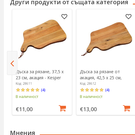
Други продукти от същата категория
6
Дъска за рязане, 37,5 х
Дъска за рязане от
23 см, акация - Kesper
акация, 42,5 x 25 см,
дебелина 1,8 см - Kesper
Код: 28611
Код: 28612
(4)
(4)
В наличност
В наличност
€11,00
€13,00
Мнения