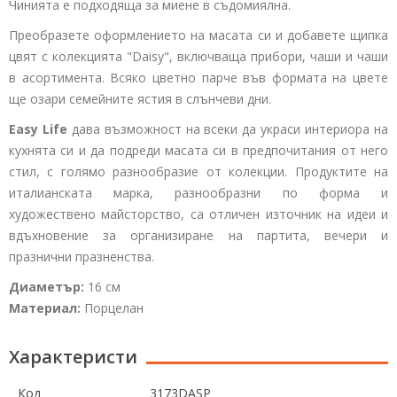
Чинията е подходяща за миене в съдомиялна.
Преобразете оформлението на масата си и добавете щипка
цвят с колекцията "Daisy", включваща прибори, чаши и чаши
в асортимента. Всяко цветно парче във формата на цвете
ще озари семейните ястия в слънчеви дни.
Easy Life
дава възможност на всеки да украси интериора на
кухнята си и да подреди масата си в предпочитания от него
стил, с голямо разнообразие от колекции. Продуктите на
италианската марка, разнообразни по форма и
художествено майсторство, са отличен източник на идеи и
вдъхновение за организиране на партита, вечери и
празнични празненства.
Диаметър:
16 см
Материал:
Порцелан
Характеристи
Код
3173DASP