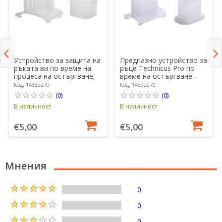
Устройство за защита на
Предпазно устройство за
ръката ви по време на
ръце Technicus Pro по
процеса на остъргване,
време на остъргване -
площад Technicus -
Westmark
Код: 14382270
Код: 14392270
Westmark
(0)
(0)
В наличност
В наличност
€5,00
€5,00
Мнения
0
0
0