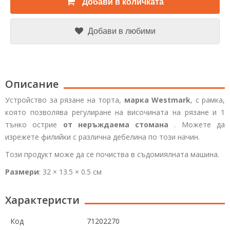
Добави в количката
Добави в любими
Описание
Устройство за рязане на торта,
марка W
estmark
, с рамка,
която позволява регулиране на височината на рязане и 1
тънко острие
от неръждаема стомана
. Можете да
изрежете филийки с различна дебелина по този начин.
Този продукт може да се почиства в съдомиялната машина.
Размери
: 32 × 13.5 × 0.5 см
Характеристи
Код
71202270