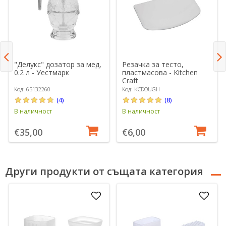
"Делукс" дозатор за мед,
Резачка за тесто,
0.2 л - Уестмарк
пластмасова - Kitchen
Craft
Код: 65132260
Код: KCDOUGH
(4)
(8)
В наличност
В наличност
€35,00
€6,00
Други продукти от същата категория