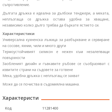
съпротивление.
Дългата дръжка е идеална за дълбоки тенджери, а меката,
неплъзгаща се дръжка остава удобна за хващане,
независимо колко дълго трябва да бъркате ястието си.
Характеристики
Универсална кухненска лъжица за разбъркване и сервиране
на сосове, яхнии, чили и много други
Термоустойчивият силикон е нежен към незалепващи
повърхности
Заобленият дизайн и гъвкавите ръбове се съобразяват с
извитите страни на съдовете за готвене
Мека, удобна дръжка с неплъзгащ се захват
Може да се почиства в съдомиялна машина.
Характеристи
Код
11281400