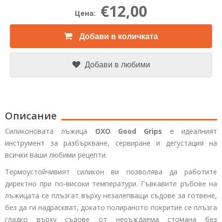
€12,00
Цена:
Добави в количката
Добави в любими
Описание
Силиконовата лъжица
OXO Good Grips
е идеалният
инструмент за разбъркване, сервиране и дегустация на
всички ваши любими рецепти.
Термоустойчивият силикон ви позволява да работите
директно при по-високи температури. Гъвкавите ръбове на
лъжицата се плъзгат върху незалепващи съдове за готвене,
без да ги надраскват, докато полираното покритие се плъзга
гладко върху съдове от неръждаема стомана без