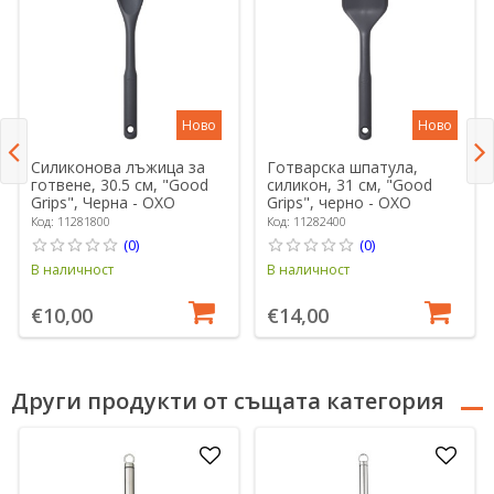
Ново
Ново
Силиконова лъжица за
Готварска шпатула,
готвене, 30.5 см, "Good
силикон, 31 см, "Good
Grips", Черна - OXO
Grips", черно - OXO
Код: 11281800
Код: 11282400
(0)
(0)
В наличност
В наличност
€10,00
€14,00
Други продукти от същата категория