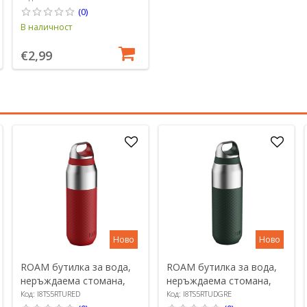
(0)
В наличност
€2,99
Ново
Ново
ROAM бутилка за вода,
ROAM бутилка за вода,
неръждаема стомана,
неръждаема стомана,
485 ml, Red Fire - Ion8
485 ml, Forest Green -
Код: I8TS5RTURED
Код: I8TS5RTUDGRE