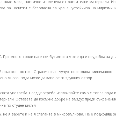
а пластмаса, частично извлечена от растителни материали. И
ка за напитки е безопасна за храна, устойчива на миризми и
C. При много топли напитки бутилката може да е неудобна за д
езкапков поток. Страничният чучур позволява минимално н
лено много, вода може да капе от въздушния отвор.
рвата употреба. След употреба изплаквайте само с топла вода 
териали. Оставете да изсъхне добре на въздух преди съхранение
на по студен цикъл.
, не я варете и не я слагайте в микровълнова. Не е подходящ з