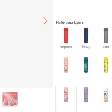
Избирам Цвят
червен
Navy
сив