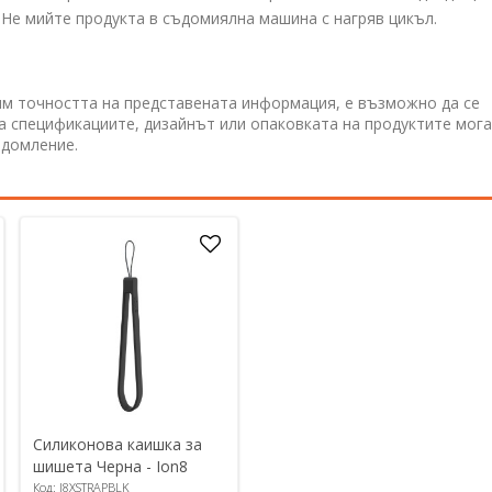
. Не мийте продукта в съдомиялна машина с нагряв цикъл.
им точността на представената информация, е възможно да се
 а спецификациите, дизайнът или опаковката на продуктите мога
едомление.
Силиконова каишка за
шишета Черна - Ion8
Код: I8XSTRAPBLK