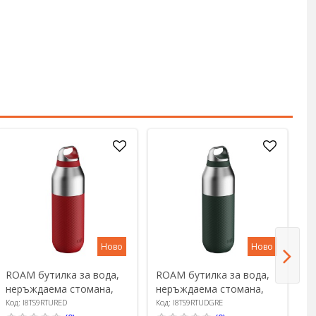
Ново
Ново
ROAM бутилка за вода,
ROAM бутилка за вода,
R
неръждаема стомана,
неръждаема стомана,
н
835 ml, Red Fire - Ion8
835 ml, Forest Green -
83
Код: I8TS9RTURED
Код: I8TS9RTUDGRE
Ко