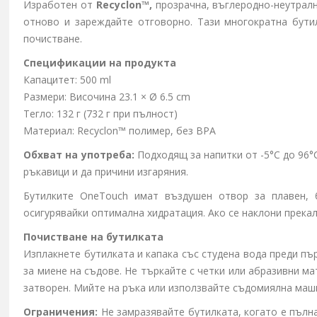
Изработен от
Recyclon™,
прозрачна, въглеродно-неутралн
отново и зареждайте отговорно. Тази многократна бутил
почистване.
Спецификации на продукта
Капацитет: 500 ml
Размери: Височина 23.1 × Ø 6.5 cm
Тегло: 132 г (732 г при пълност)
Материал:
Recyclon™
полимер, без BPA
Обхват на употреба:
Подходящ за напитки от -5°C до 96°
ръкавици и да причини изгаряния.
Бутилките OneTouch имат въздушен отвор за плавен, б
осигурявайки оптимална хидратация. Ако се наклони прека
Почистване на бутилката
Изплакнете бутилката и капака със студена вода преди пъ
за миене на съдове. Не търкайте с четки или абразивни ма
затворен. Мийте на ръка или използвайте съдомиялна маши
Ограничения:
Не замразявайте бутилката, когато е пълна