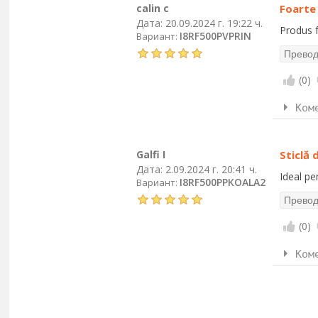
calin c
Foarte
Дата:
20.09.2024 г. 19:22 ч.
Produs 
I8RF500PVPRIN
Вариант:
(
0
)
Ком
Galfi I
Sticlă 
Дата:
2.09.2024 г. 20:41 ч.
Ideal pe
I8RF500PPKOALA2
Вариант:
(
0
)
Ком