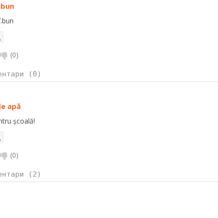
 bun
f.bun
(
0
)
ентари (0)
de apă
ntru școală!
(
0
)
ентари (2)