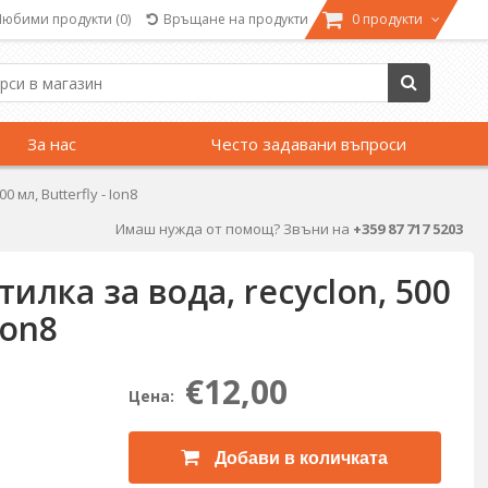
Любими продукти
(0)
Връщане на продукти
0 продукти
За нас
Често задавани въпроси
 мл, Butterfly - Ion8
Имаш нужда от помощ? Звъни на
+359 87 717 5203
тилка за вода, recyclon, 500
Ion8
€12,00
Цена:
Добави в количката