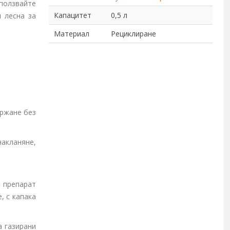
зползвайте
Капацитет
0,5 л
 лесна за
Материал
Рециклиране
ържане без
акланяне,
и препарат
, с капака
а газирани