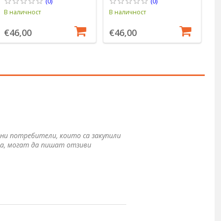
Ion8
- 
(0)
(0)
В наличност
В наличност
В 
€46,00
€46,00
€
ни потребители, които са закупили
а, могат да пишат отзиви