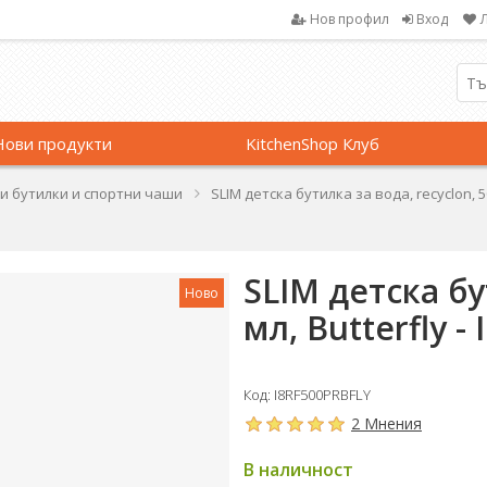
Нов профил
Вход
Нови продукти
KitchenShop Клуб
и бутилки и спортни чаши
SLIM детска бутилка за вода, recyclon, 500
SLIM детска бу
Ново
мл, Butterfly - 
Код: I8RF500PRBFLY
2 Мнения
В наличност