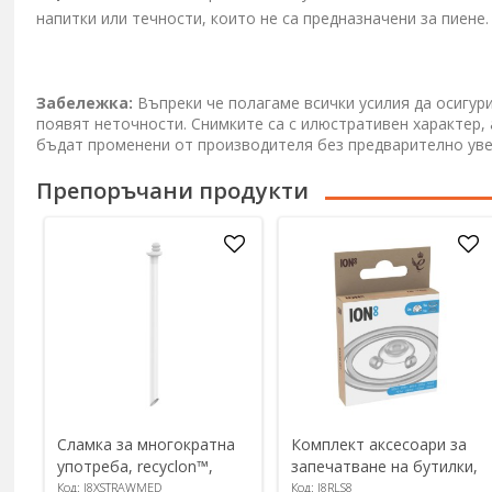
напитки или течности, които не са предназначени за пиене
Забележка:
Въпреки че полагаме всички усилия да осигур
появят неточности. Снимките са с илюстративен характер,
бъдат променени от производителя без предварително ув
Препоръчани продукти
Сламка за многократна
Комплект аксесоари за
употреба, recyclon™,
запечатване на бутилки,
размер M, прозрачна -
8 части, силикон,
Код: I8XSTRAWMED
Код: I8RLS8