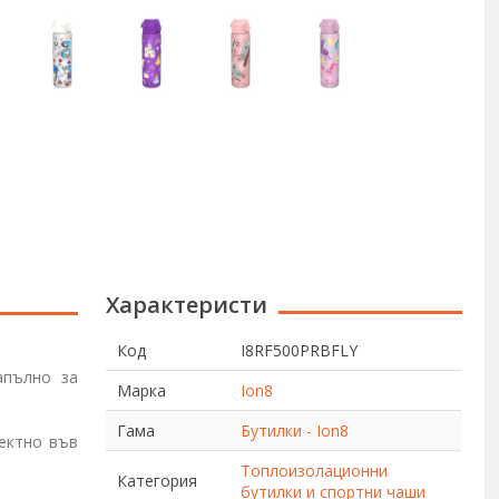
Характеристи
Код
I8RF500PRBFLY
апълно за
Марка
Ion8
Гама
Бутилки - Ion8
фектно във
Топлоизолационни
Категория
бутилки и спортни чаши