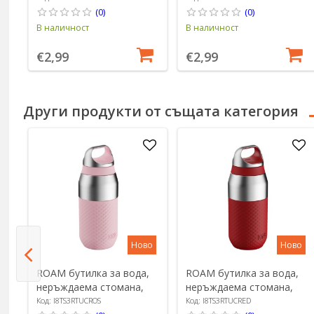
Ion8
прозрачен - Ion8
(0)
(0)
В наличност
В наличност
€2,99
€2,99
Други продукти от същата категория
Ново
Ново
ROAM бутилка за вода,
ROAM бутилка за вода,
неръждаема стомана,
неръждаема стомана,
320 ml, Blossom - Ion8
320 ml, Red Fire - Ion8
Код: I8TS3RTUCROS
Код: I8TS3RTUCRED