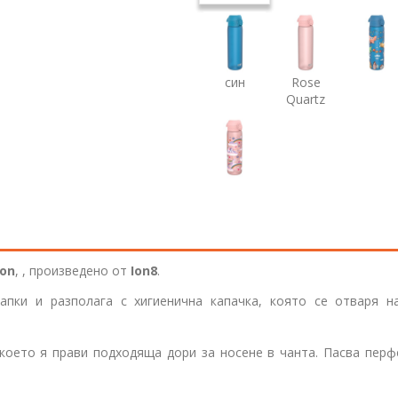
син
Rose
Quartz
lon
,
, произведено от
Ion8
.
апки и разполага с хигиенична капачка, която се отваря н
 което я прави подходяща дори за носене в чанта. Пасва пер