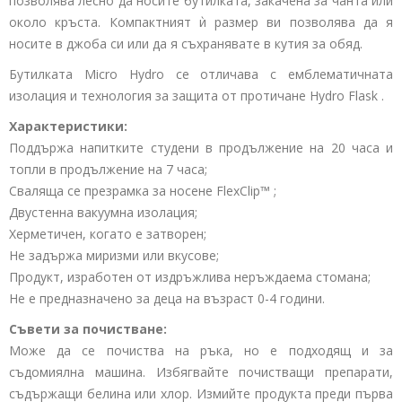
позволява лесно да носите бутилката, закачена за чанта или
около кръста. Компактният ѝ размер ви позволява да я
носите в джоба си или да я съхранявате в кутия за обяд.
Бутилката
Micro Hydro
се отличава с емблематичната
изолация и технология за защита от протичане
Hydro Flask
.
Характеристики:
Поддържа напитките студени в продължение на 20 часа и
топли в продължение на 7 часа;
Сваляща се презрамка за носене
FlexClip™
;
Двустенна вакуумна изолация;
Херметичен, когато е затворен;
Не задържа миризми или вкусове;
Продукт, изработен от издръжлива неръждаема стомана;
Не е предназначено за деца на възраст 0-4 години.
Съвети за почистване:
Може да се почиства на ръка, но е подходящ и за
съдомиялна машина. Избягвайте почистващи препарати,
съдържащи белина или хлор. Измийте продукта преди първа