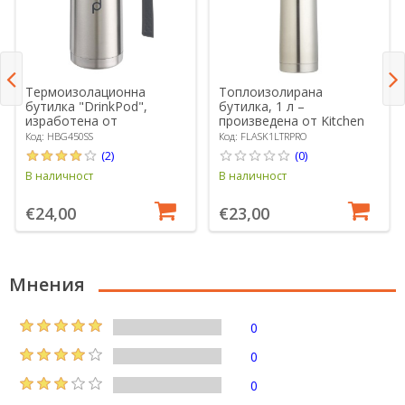
Термоизолационна
Топлоизолирана
бутилка "DrinkPod",
бутилка, 1 л –
изработена от
произведена от Kitchen
неръждаема стомана,
Craft
Код: HBG450SS
Код: FLASK1LTRPRO
0,45 L, Цвят сребро -
(2)
(0)
Grunwerg
В наличност
В наличност
€24,00
€23,00
Мнения
0
0
0