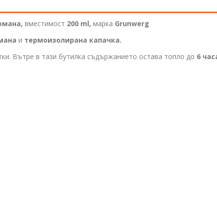
омана,
вместимост
200 ml,
марка
Grunwerg
мана
и
термоизолирана капачка.
итки. Вътре в тази бутилка съдържанието остава топло до
6 час