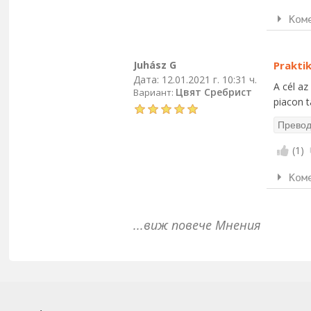
Ком
Juhász G
Prakti
Дата:
12.01.2021 г. 10:31 ч.
A cél az
Цвят Сребрист
Вариант:
piacon t
(
1
)
Ком
...виж повече Мнения