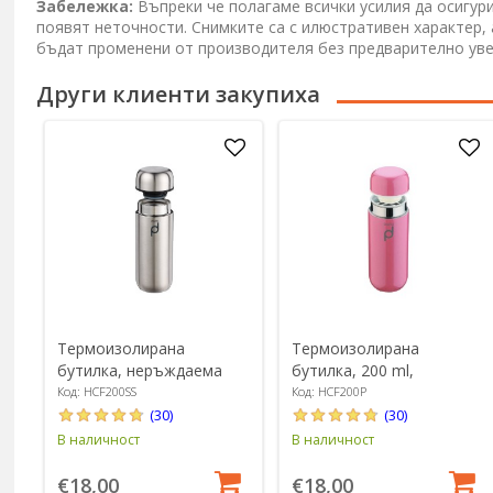
Забележка:
Въпреки че полагаме всички усилия да осигур
появят неточности. Снимките са с илюстративен характер,
бъдат променени от производителя без предварително ув
Други клиенти закупиха
Термоизолирана
Термоизолирана
бутилка, неръждаема
бутилка, 200 ml,
стомана, 200 ml,
неръждаема стомана,
Код: HCF200SS
Код: HCF200P
"DrinkPod", Matte Silver -
"DrinkPod", розово -
(30)
(30)
Grunwerg
Grunwerg
В наличност
В наличност
€18,00
€18,00