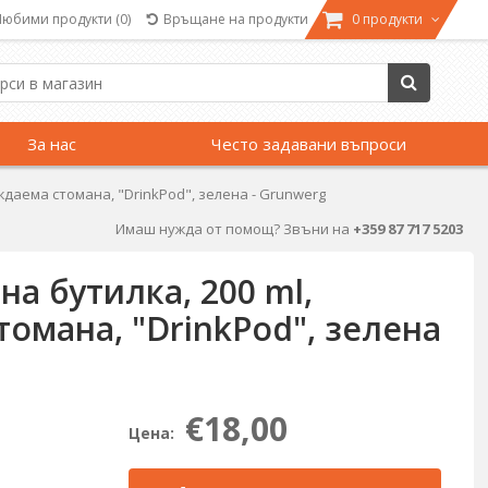
Любими продукти
(0)
Връщане на продукти
0 продукти
За нас
Често задавани въпроси
даема стомана, "DrinkPod", зелена - Grunwerg
Имаш нужда от помощ? Звъни на
+359 87 717 5203
а бутилка, 200 ml,
омана, "DrinkPod", зелена
€18,00
Цена: