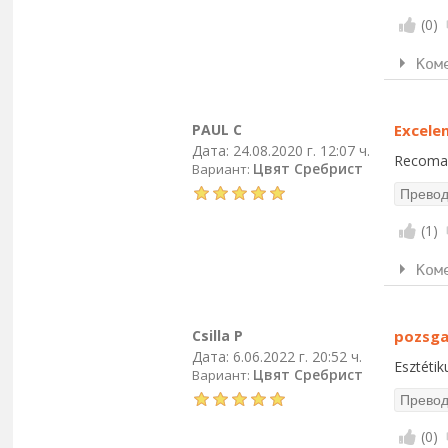
(
0
)
Ком
PAUL C
Excele
Дата:
24.08.2020 г. 12:07 ч.
Recoma
Цвят Сребрист
Вариант:
(
1
)
Ком
Csilla P
pozsga
Дата:
6.06.2022 г. 20:52 ч.
Esztétik
Цвят Сребрист
Вариант:
(
0
)