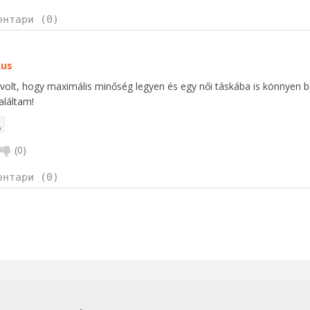
ентари (0)
kus
 volt, hogy maximális minőség legyen és egy női táskába is könnyen be
aláltam!
(
0
)
ентари (0)