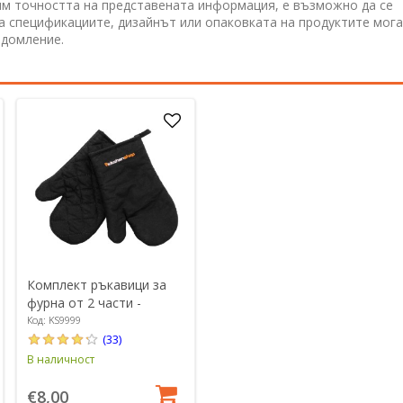
им точността на представената информация, е възможно да се
 а спецификациите, дизайнът или опаковката на продуктите мога
едомление.
Комплект ръкавици за
фурна от 2 части -
KitchenShop
Код: KS9999
(33)
В наличност
€8,00