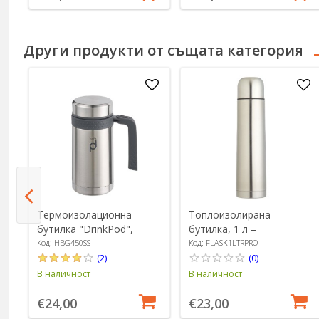
Други продукти от същата категория
о
а
Термоизолационна
Топлоизолирана
бутилка "DrinkPod",
бутилка, 1 л –
ar
изработена от
произведена от Kitchen
Код: HBG450SS
Код: FLASK1LTRPRO
неръждаема стомана,
Craft
(2)
(0)
0,45 L, Цвят сребро -
В наличност
В наличност
Grunwerg
€24,00
€23,00