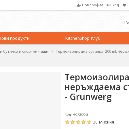
Нов профил
Вход
Нови продукти
KitchenShop Клуб
и бутилки и спортни чаши
Термоизолирана бутилка, 200 ml, неръж
Термоизолиран
неръждаема ст
- Grunwerg
Код: HCF200G
30 Мнения