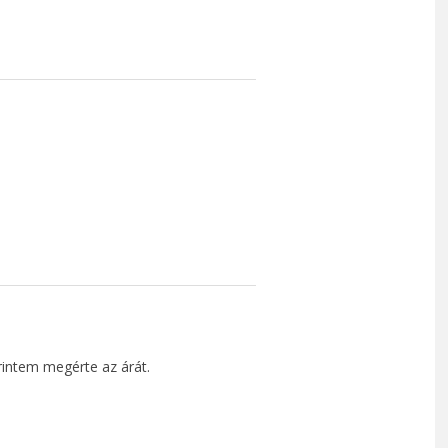
erintem megérte az árát.