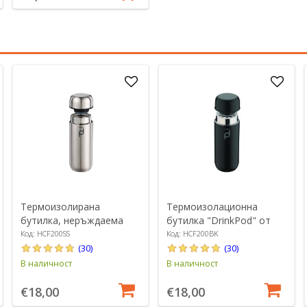
Термоизолирана
Термоизолационна
бутилка, неръждаема
бутилка "DrinkPod" от
стомана, 200 ml,
неръждаема стомана,
Код: HCF200SS
Код: HCF200BK
"DrinkPod", Matte Silver -
200 мл, Черна - Grunwerg
(30)
(30)
Grunwerg
В наличност
В наличност
€18,00
€18,00