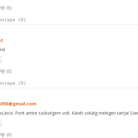
(
0
)
ентари (0)
nt
nd
(
0
)
ентари (0)
il90@gmail.com
us,kicsi. Pont amire szükségem volt. Kávét sokáig melegen tartja! Sz
(
0
)