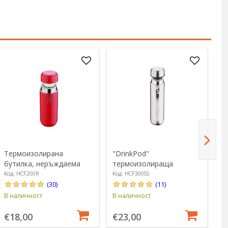
Термоизолирана
"DrinkPod"
Т
бутилка, неръждаема
термоизолираща
бу
стомана, 200 мл,
бутилка, изработена от
и
Код: HCF200R
Код: HCF300SS
Ко
"DrinkPod", червена -
неръждаема стомана,
н
(30)
(11)
Grunwerg
300 мл, Сребърен цвят -
3
В наличност
В наличност
В 
Grunwerg
G
€18,00
€23,00
€