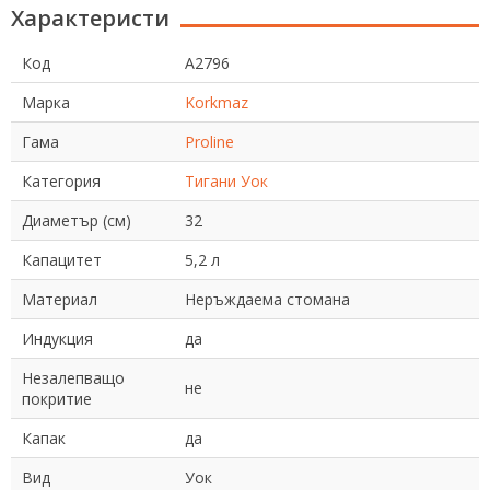
Характеристи
Код
A2796
Марка
Korkmaz
Гама
Proline
Категория
Тигани Уок
Диаметър (см)
32
Капацитет
5,2 л
Материал
Неръждаема стомана
Индукция
да
Незалепващо
не
покритие
Капак
да
Вид
Уок