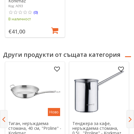
Korkmaz
Код: A093
(0)
В наличност
€41,00
Други продукти от същата категория
Ново
Тиган, неръждаема
Тенджера за кафе,
стомана, 40 см, "Proline" -
неръждаема стомана,
Korkmaz
0.5L, "Proline" - Korkmaz