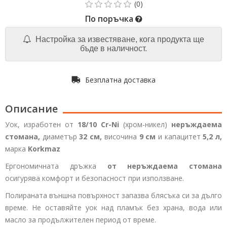
По поръчка
Настройка за известяване, кога продукта ще
бъде в наличност.
Безплатна доставка
Описание
Уок, изработен от
18/10 Cr-Ni
(хром-никел)
неръждаема
стомана,
диаметър
32 см,
височина
9 см
и капацитет
5,2 л,
марка
Korkmaz
Ергономичната дръжка
от неръждаема стомана
осигурява комфорт и безопасност при използване.
Полираната външна повърхност запазва блясъка си за дълго
време. Не оставяйте уок над пламък без храна, вода или
масло за продължителен период от време.