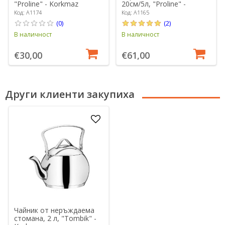
"Proline" - Korkmaz
20см/5л, "Proline" -
Korkmaz
Код: A1174
Код: A1165
(0)
(2)
В наличност
В наличност
€30,00
€61,00
Други клиенти закупиха
Чайник от неръждаема
стомана, 2 л, "Tombik" -