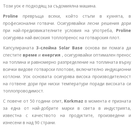
Този уок е подходящ за съдомиялна машина.
Proline
превръща всеки, който стъпи в кухнята, в
професионални готвачи. Осигурявайки лесни решения дори
при най-предизвикателните условия на употреба,
Proline
осигурява най-високия топлопренос на готварския плот.
Капсулираната
3-слойна
Solar Base
основа ви помага да
спестите
време
и
енергия
, осигурявайки оптимален пренос
на топлина и равномерно разпределение на топлината върху
всички видове готварски плотове, включително индукционни
котлони. Уок основата осигурява висока производителност
на готвене дори при ниски температури поради високата си
топлопроводимост.
С повече от 50 години опит,
Korkmaz
в момента е призната
за една от най-добрите марки в света в индустрията,
известна с качеството на продуктите, произведени и
изнесени в над 90 страни.