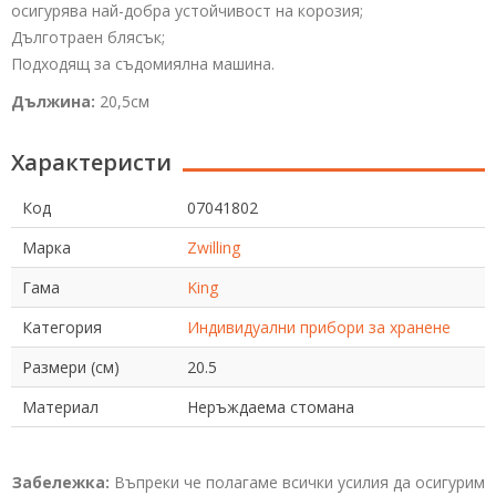
осигурява най-добра устойчивост на корозия;
Дълготраен блясък;
Подходящ за съдомиялна машина.
Дължина:
20,5см
Характеристи
Код
07041802
Марка
Zwilling
Гама
King
Категория
Индивидуални прибори за хранене
Размери (см)
20.5
Материал
Неръждаема стомана
Забележка:
Въпреки че полагаме всички усилия да осигурим