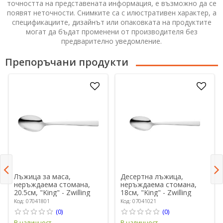
точността на представената информация, е възможно да се
появят неточности. Снимките са с илюстративен характер, а
спецификациите, дизайнът или опаковката на продуктите
могат да бъдат променени от производителя без
предварително уведомление.
Препоръчани продукти
Лъжица за маса,
Десертна лъжица,
неръждаема стомана,
неръждаема стомана,
20.5см, "King" - Zwilling
18см, "King" - Zwilling
Код: 07041801
Код: 07041021
(0)
(0)
В наличност
В наличност