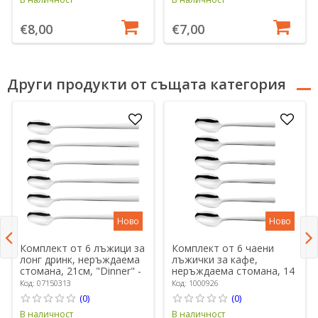
€8,00
€7,00
Други продукти от същата категория
Ново
Ново
Комплект от 6 лъжици за
Комплект от 6 чаени
лонг дринк, неръждаема
лъжички за кафе,
стомана, 21см, "Dinner" -
неръждаема стомана, 14
Zwilling
см, "Dinner" - Zwilling
Код: 07150313
Код: 1000926
(0)
(0)
В наличност
В наличност