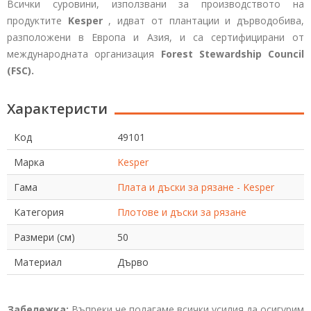
Всички суровини, използвани за производството на
продуктите
Kesper
, идват от плантации и дърводобива,
разположени в Европа и Азия, и са сертифицирани от
международната организация
Forest Stewardship Council
(FSC).
Характеристи
Код
49101
Марка
Kesper
Гама
Плата и дъски за рязане - Kesper
Категория
Плотове и дъски за рязане
Размери (см)
50
Материал
Дърво
Забележка:
Въпреки че полагаме всички усилия да осигурим