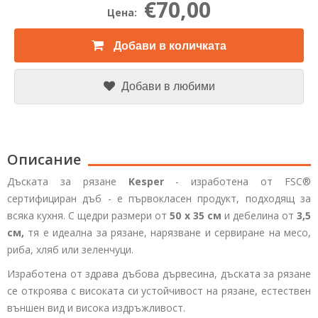
€70,00
Цена:
Добави в количката
Добави в любими
Описание
Дъската за рязане
Kesper
- изработена от
FSC®
сертифициран дъб - е първокласен продукт, подходящ за
всяка кухня. С щедри размери от
50 x 35 см
и дебелина от
3,5
см,
тя е идеална за рязане, нарязване и сервиране на месо,
риба, хляб или зеленчуци.
Изработена от здрава дъбова дървесина, дъската за рязане
се откроява с високата си устойчивост на рязане, естествен
външен вид и висока издръжливост.