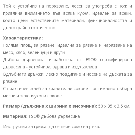
Той е устойчив на порязване, лесен за употреба с нож и
привлича вниманието във всяка кухня, идеален за всеки,
който цени естествените материали, функционалността и
дълготрайното качество.
Характеристики:
Голяма площ за рязане: идеална за рязане и нарязване на
месо, хляб, зеленчуци и други
Дъбова дървесина: изработена от
FSC®
сертифицирана
дървесина - устойчива, здрава и издръжлива
Вдлъбнати дръжки: лесно повдигане и носене на дъската за
рязане
С практичен жлеб за хранителни сокове - оптимално събира
месни и зеленчукови сокове
Размер (дължина x ширина x височина):
50 x 35 x 3,5 см.
Материал:
FSC®
дъбова дървесина
Инструкции за грижа: Да се ​​пере само на ръка.